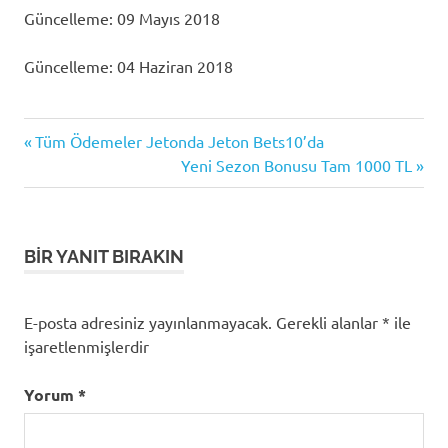
Güncelleme: 09 Mayıs 2018
Güncelleme: 04 Haziran 2018
500 tl
Previous
Yazı
Tüm Ödemeler Jetonda Jeton Bets10’da
bonus
Post:
Next
Yeni Sezon Bonusu Tam 1000 TL
gezinmesi
arkadaş
Post:
daveti
bets10
BIR YANIT BIRAKIN
bets10
bonus
Bets10
E-posta adresiniz yayınlanmayacak.
Gerekli alanlar
*
ile
Guncel
işaretlenmişlerdir
Haber
bonus
Yorum
*
davet
davet