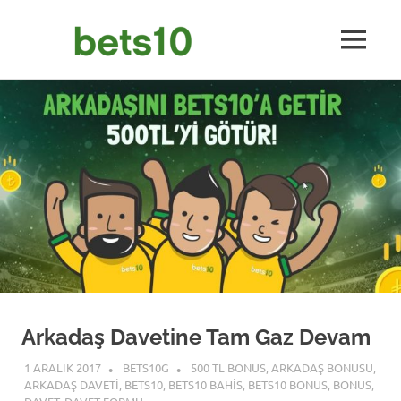
Bets10
MENÜ
Bets10
Giriş
İçeriğe
bahis
geç
sitesi,
Yap
promosyonları,
güncel
Casino
haberleri
ile
Bonusu
ilgili
blog
sitesi.
Al
Arkadaş Davetine Tam Gaz Devam
1 ARALIK 2017
BETS10G
500 TL BONUS
,
ARKADAŞ BONUSU
,
ARKADAŞ DAVETI
,
BETS10
,
BETS10 BAHIS
,
BETS10 BONUS
,
BONUS
,