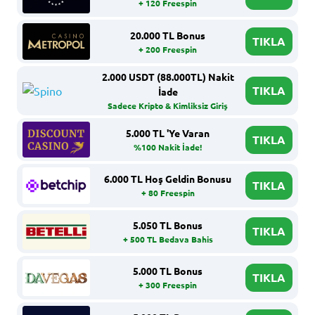
+ 120 Freespin
20.000 TL Bonus
TIKLA
+ 200 Freespin
2.000 USDT (88.000TL) Nakit
TIKLA
İade
Sadece Kripto & Kimliksiz Giriş
5.000 TL 'Ye Varan
TIKLA
%100 Nakit İade!
6.000 TL Hoş Geldin Bonusu
TIKLA
+ 80 Freespin
5.050 TL Bonus
TIKLA
+ 500 TL Bedava Bahis
5.000 TL Bonus
TIKLA
+ 300 Freespin