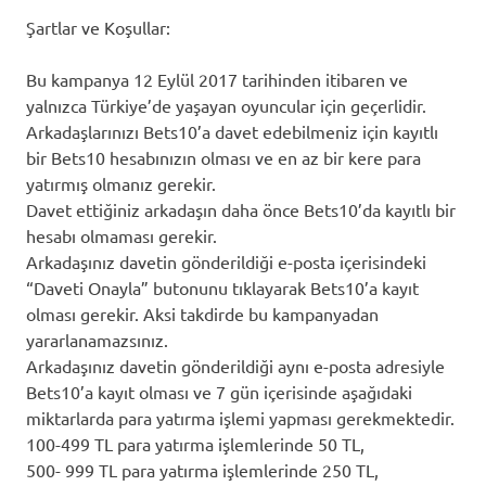
Şartlar ve Koşullar:
Bu kampanya 12 Eylül 2017 tarihinden itibaren ve
yalnızca Türkiye’de yaşayan oyuncular için geçerlidir.
Arkadaşlarınızı Bets10’a davet edebilmeniz için kayıtlı
bir Bets10 hesabınızın olması ve en az bir kere para
yatırmış olmanız gerekir.
Davet ettiğiniz arkadaşın daha önce Bets10’da kayıtlı bir
hesabı olmaması gerekir.
Arkadaşınız davetin gönderildiği e-posta içerisindeki
“Daveti Onayla” butonunu tıklayarak Bets10’a kayıt
olması gerekir. Aksi takdirde bu kampanyadan
yararlanamazsınız.
Arkadaşınız davetin gönderildiği aynı e-posta adresiyle
Bets10’a kayıt olması ve 7 gün içerisinde aşağıdaki
miktarlarda para yatırma işlemi yapması gerekmektedir.
100-499 TL para yatırma işlemlerinde 50 TL,
500- 999 TL para yatırma işlemlerinde 250 TL,