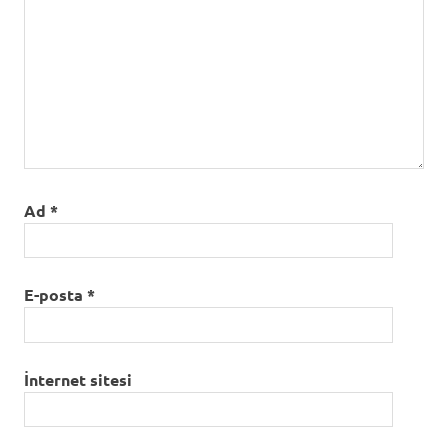
formu
Ad
*
E-posta
*
İnternet sitesi