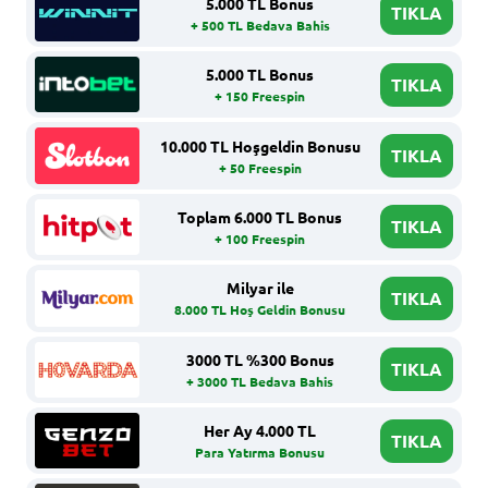
5.000 TL Bonus
TIKLA
+ 500 TL Bedava Bahis
5.000 TL Bonus
TIKLA
+ 150 Freespin
10.000 TL Hoşgeldin Bonusu
TIKLA
+ 50 Freespin
Toplam 6.000 TL Bonus
TIKLA
+ 100 Freespin
Milyar ile
TIKLA
8.000 TL Hoş Geldin Bonusu
3000 TL %300 Bonus
TIKLA
+ 3000 TL Bedava Bahis
Her Ay 4.000 TL
TIKLA
Para Yatırma Bonusu