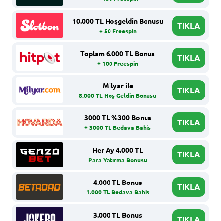
10.000 TL Hoşgeldin Bonusu
TIKLA
+ 50 Freespin
Toplam 6.000 TL Bonus
TIKLA
+ 100 Freespin
Milyar ile
TIKLA
8.000 TL Hoş Geldin Bonusu
3000 TL %300 Bonus
TIKLA
+ 3000 TL Bedava Bahis
Her Ay 4.000 TL
TIKLA
Para Yatırma Bonusu
4.000 TL Bonus
TIKLA
1.000 TL Bedava Bahis
3.000 TL Bonus
TIKLA