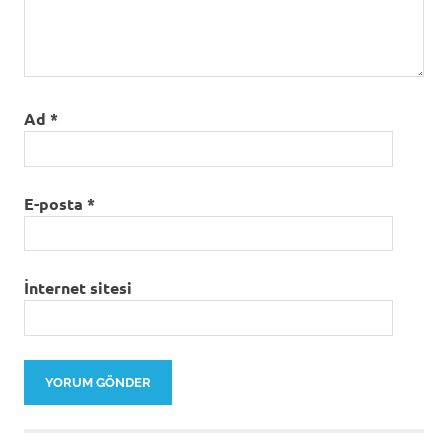
Ad
*
E-posta
*
İnternet sitesi