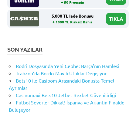
+ 50 Freespin
5.000 TL İade Bonusu
TIKLA
+ 1000 TL Risksiz Bahis
SON YAZILAR
Rodri Dosyasında Yeni Cephe: Barça’nın Hamlesi
Trabzon’da Bordo-Mavili Ufuklar Değişiyor
Bets10 ile Casibom Arasındaki Bonusta Temel
Ayrımlar
Casinomaxi Bets10 Jetbet Rexbet Güvenilirliği
Futbol Severler Dikkat! İspanya ve Arjantin Finalde
Buluşuyor