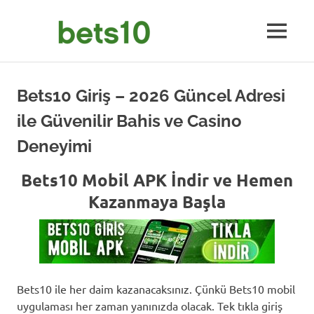
Bets10
MENÜ
Bets10
Giriş
İçeriğe
bahis
sitesi,
geç
Yap
Bets10 Giriş – 2026 Güncel Adresi
promosyonları,
güncel
ile Güvenilir Bahis ve Casino
Casino
haberleri
Deneyimi
ile
Bonusu
ilgili
blog
Bets10 Mobil APK İndir ve Hemen
sitesi.
Al
Kazanmaya Başla
Bets10 ile her daim kazanacaksınız. Çünkü Bets10 mobil
uygulaması her zaman yanınızda olacak. Tek tıkla giriş