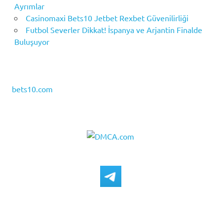
Ayrımlar
Casinomaxi Bets10 Jetbet Rexbet Güvenilirliği
Futbol Severler Dikkat! İspanya ve Arjantin Finalde
Buluşuyor
bets10.com