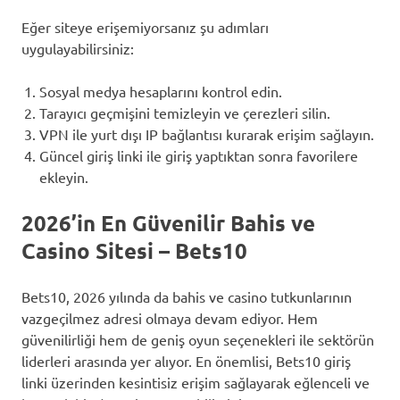
Eğer siteye erişemiyorsanız şu adımları
uygulayabilirsiniz:
Sosyal medya hesaplarını kontrol edin.
Tarayıcı geçmişini temizleyin ve çerezleri silin.
VPN ile yurt dışı IP bağlantısı kurarak erişim sağlayın.
Güncel giriş linki ile giriş yaptıktan sonra favorilere
ekleyin.
2026’in En Güvenilir Bahis ve
Casino Sitesi – Bets10
Bets10, 2026 yılında da bahis ve casino tutkunlarının
vazgeçilmez adresi olmaya devam ediyor. Hem
güvenilirliği hem de geniş oyun seçenekleri ile sektörün
liderleri arasında yer alıyor. En önemlisi, Bets10 giriş
linki üzerinden kesintisiz erişim sağlayarak eğlenceli ve