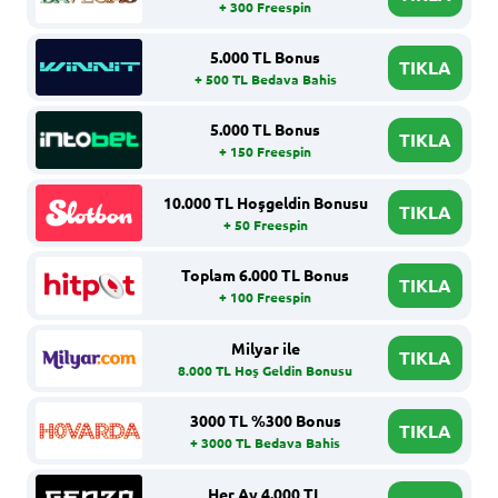
+ 300 Freespin
5.000 TL Bonus
TIKLA
+ 500 TL Bedava Bahis
5.000 TL Bonus
TIKLA
+ 150 Freespin
10.000 TL Hoşgeldin Bonusu
TIKLA
+ 50 Freespin
Toplam 6.000 TL Bonus
TIKLA
+ 100 Freespin
Milyar ile
TIKLA
8.000 TL Hoş Geldin Bonusu
3000 TL %300 Bonus
TIKLA
+ 3000 TL Bedava Bahis
Her Ay 4.000 TL