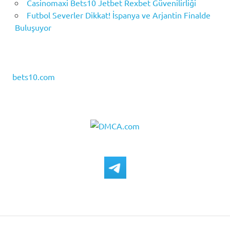
Casinomaxi Bets10 Jetbet Rexbet Güvenilirliği
Futbol Severler Dikkat! İspanya ve Arjantin Finalde
Buluşuyor
bets10.com