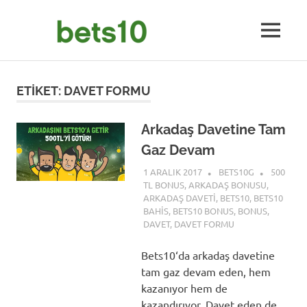
Bets10
MENÜ
Bets10
Giriş
İçeriğe
bahis
sitesi,
geç
Yap
ETIKET:
DAVET FORMU
promosyonları,
güncel
Casino
haberleri
Arkadaş Davetine Tam
ile
Gaz Devam
Bonusu
ilgili
blog
1 ARALIK 2017
BETS10G
500
sitesi.
TL BONUS
,
ARKADAŞ BONUSU
,
Al
ARKADAŞ DAVETI
,
BETS10
,
BETS10
BAHIS
,
BETS10 BONUS
,
BONUS
,
DAVET
,
DAVET FORMU
Bets10‘da arkadaş davetine
tam gaz devam eden, hem
kazanıyor hem de
kazandırıyor. Davet eden de