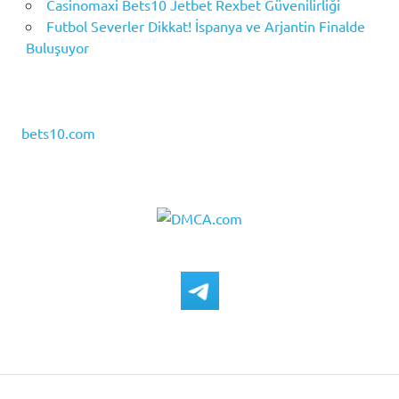
Casinomaxi Bets10 Jetbet Rexbet Güvenilirliği
Futbol Severler Dikkat! İspanya ve Arjantin Finalde
Buluşuyor
bets10.com