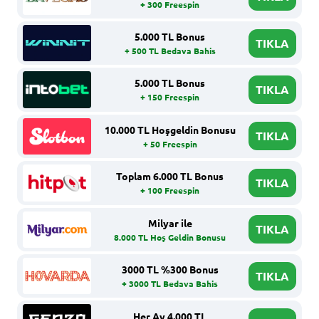
+ 300 Freespin
5.000 TL Bonus
TIKLA
+ 500 TL Bedava Bahis
5.000 TL Bonus
TIKLA
+ 150 Freespin
10.000 TL Hoşgeldin Bonusu
TIKLA
+ 50 Freespin
Toplam 6.000 TL Bonus
TIKLA
+ 100 Freespin
Milyar ile
TIKLA
8.000 TL Hoş Geldin Bonusu
3000 TL %300 Bonus
TIKLA
+ 3000 TL Bedava Bahis
Her Ay 4.000 TL