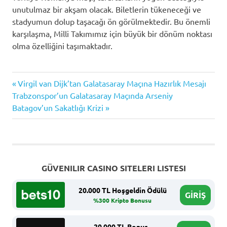
unutulmaz bir akşam olacak. Biletlerin tükeneceği ve
stadyumun dolup taşacağı ön görülmektedir. Bu önemli
karşılaşma, Milli Takımımız için büyük bir dönüm noktası
olma özelliğini taşımaktadır.
Previous
Yazı
Virgil van Dijk’tan Galatasaray Maçına Hazırlık Mesajı
Next
Post:
Trabzonspor’un Galatasaray Maçında Arseniy
gezinmesi
Post:
Batagov’un Sakatlığı Krizi
GÜVENILIR CASINO SITELERI LISTESI
20.000 TL Hoşgeldin Ödülü
GİRİŞ
%300 Kripto Bonusu
20.000 TL Bonus