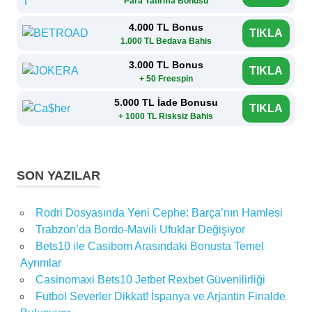
Para Yatırma Bonusu
4.000 TL Bonus
TIKLA
1.000 TL Bedava Bahis
3.000 TL Bonus
TIKLA
+ 50 Freespin
5.000 TL İade Bonusu
TIKLA
+ 1000 TL Risksiz Bahis
SON YAZILAR
Rodri Dosyasında Yeni Cephe: Barça’nın Hamlesi
Trabzon’da Bordo-Mavili Ufuklar Değişiyor
Bets10 ile Casibom Arasındaki Bonusta Temel
Ayrımlar
Casinomaxi Bets10 Jetbet Rexbet Güvenilirliği
Futbol Severler Dikkat! İspanya ve Arjantin Finalde