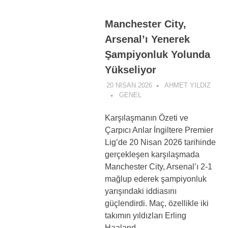
Manchester City,
Arsenal’ı Yenerek
Şampiyonluk Yolunda
Yükseliyor
20 NISAN 2026
AHMET YILDIZ
GENEL
Karşılaşmanın Özeti ve
Çarpıcı Anlar İngiltere Premier
Lig’de 20 Nisan 2026 tarihinde
gerçekleşen karşılaşmada
Manchester City, Arsenal’ı 2-1
mağlup ederek şampiyonluk
yarışındaki iddiasını
güçlendirdi. Maç, özellikle iki
takımın yıldızları Erling
Haaland…