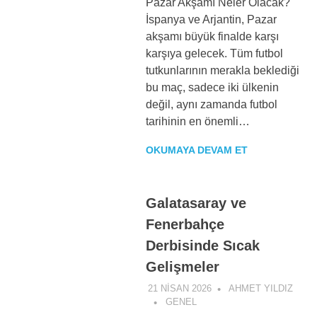
Pazar Akşamı Neler Olacak?
İspanya ve Arjantin, Pazar
akşamı büyük finalde karşı
karşıya gelecek. Tüm futbol
tutkunlarının merakla beklediği
bu maç, sadece iki ülkenin
değil, aynı zamanda futbol
tarihinin en önemli…
OKUMAYA DEVAM ET
Galatasaray ve
Fenerbahçe
Derbisinde Sıcak
Gelişmeler
21 NISAN 2026
AHMET YILDIZ
GENEL