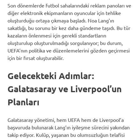
Son dönemlerde futbol sahalarındaki reklam panoları ve
diğer elektronik ekipmanların oyuncular için tehlike
oluşturduğu ortaya çıkmaya başladı. Noa Lang’ın
sakatlığı, bu sorunu bir kez daha gündeme taşıdı. Bu tür
kazaların önlenmesi için gerekli standartların
oluşturulup oluşturulmadığı sorgulanıyor; bu durum,
UEFA’nın politika ve düzenlemelerini gözden geçirmesi
için bir fırsat oluşturabilir.
Gelecekteki Adımlar:
Galatasaray ve Liverpool’un
Planları
Galatasaray yönetimi, hem UEFA hem de Liverpool’a
başvuruda bulunarak Lang’ın iyileşme sürecini yakından
takip ediyor. Kulüp, yaşanan bu olumsuzluğun telafisi