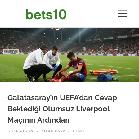
Bets10
MENÜ
Bets10
Giriş
İçeriğe
bahis
geç
sitesi,
Yap
promosyonları,
güncel
Casino
haberleri
ile
Bonusu
ilgili
blog
sitesi.
Al
Galatasaray’ın UEFA’dan Cevap
Beklediği Olumsuz Liverpool
Maçının Ardından
20 MART 2026
YUSUF KARA
GENEL