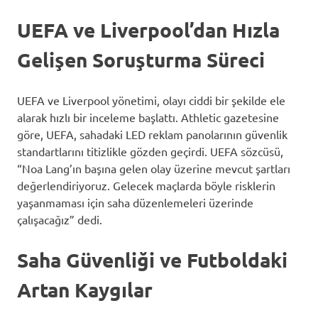
UEFA ve Liverpool’dan Hızla
Gelişen Soruşturma Süreci
UEFA ve Liverpool yönetimi, olayı ciddi bir şekilde ele
alarak hızlı bir inceleme başlattı. Athletic gazetesine
göre, UEFA, sahadaki LED reklam panolarının güvenlik
standartlarını titizlikle gözden geçirdi. UEFA sözcüsü,
“Noa Lang’ın başına gelen olay üzerine mevcut şartları
değerlendiriyoruz. Gelecek maçlarda böyle risklerin
yaşanmaması için saha düzenlemeleri üzerinde
çalışacağız” dedi.
Saha Güvenliği ve Futboldaki
Artan Kaygılar