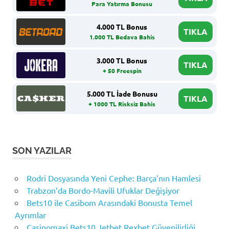
Para Yatırma Bonusu
4.000 TL Bonus
TIKLA
1.000 TL Bedava Bahis
3.000 TL Bonus
TIKLA
+ 50 Freespin
5.000 TL İade Bonusu
TIKLA
+ 1000 TL Risksiz Bahis
SON YAZILAR
Rodri Dosyasında Yeni Cephe: Barça’nın Hamlesi
Trabzon’da Bordo-Mavili Ufuklar Değişiyor
Bets10 ile Casibom Arasındaki Bonusta Temel
Ayrımlar
Casinomaxi Bets10 Jetbet Rexbet Güvenilirliği