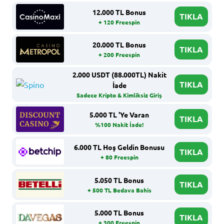
12.000 TL Bonus
TIKLA
+ 120 Freespin
20.000 TL Bonus
TIKLA
+ 200 Freespin
2.000 USDT (88.000TL) Nakit
TIKLA
İade
Sadece Kripto & Kimliksiz Giriş
5.000 TL 'Ye Varan
TIKLA
%100 Nakit İade!
6.000 TL Hoş Geldin Bonusu
TIKLA
+ 80 Freespin
5.050 TL Bonus
TIKLA
+ 500 TL Bedava Bahis
5.000 TL Bonus
TIKLA
+ 300 Freespin