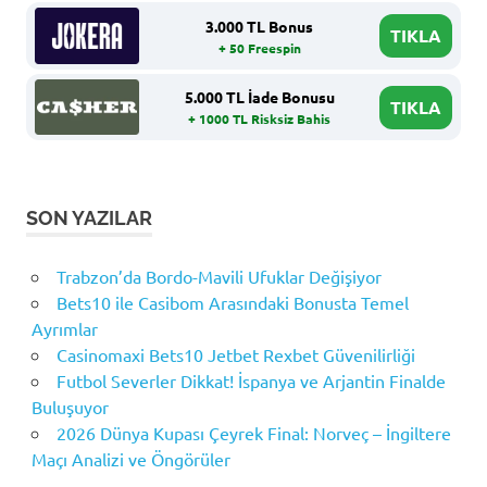
3.000 TL Bonus
TIKLA
+ 50 Freespin
5.000 TL İade Bonusu
TIKLA
+ 1000 TL Risksiz Bahis
SON YAZILAR
Trabzon’da Bordo-Mavili Ufuklar Değişiyor
Bets10 ile Casibom Arasındaki Bonusta Temel
Ayrımlar
Casinomaxi Bets10 Jetbet Rexbet Güvenilirliği
Futbol Severler Dikkat! İspanya ve Arjantin Finalde
Buluşuyor
2026 Dünya Kupası Çeyrek Final: Norveç – İngiltere
Maçı Analizi ve Öngörüler