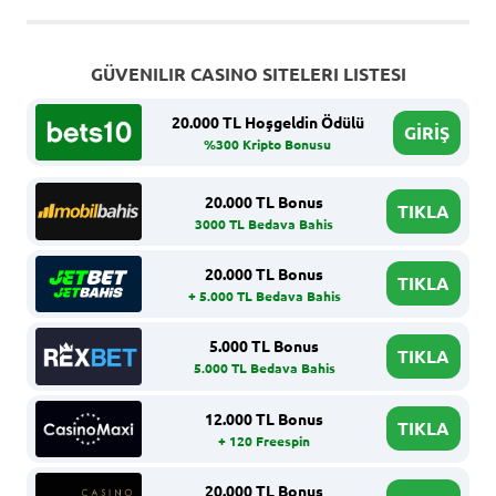
GÜVENILIR CASINO SITELERI LISTESI
20.000 TL Hoşgeldin Ödülü
GİRİŞ
%300 Kripto Bonusu
20.000 TL Bonus
TIKLA
3000 TL Bedava Bahis
20.000 TL Bonus
TIKLA
+ 5.000 TL Bedava Bahis
5.000 TL Bonus
TIKLA
5.000 TL Bedava Bahis
12.000 TL Bonus
TIKLA
+ 120 Freespin
20.000 TL Bonus