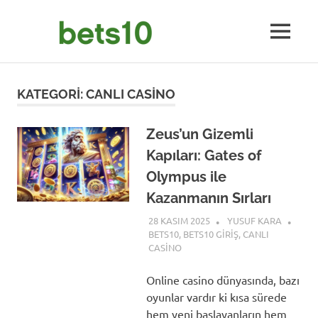
Bets10
MENÜ
Bets10
Giriş
İçeriğe
bahis
sitesi,
geç
Yap
KATEGORI:
CANLI CASINO
promosyonları,
güncel
Casino
haberleri
Zeus’un Gizemli
ile
Kapıları: Gates of
Bonusu
ilgili
Olympus ile
blog
sitesi.
Al
Kazanmanın Sırları
28 KASIM 2025
YUSUF KARA
BETS10
,
BETS10 GIRIŞ
,
CANLI
CASINO
Online casino dünyasında, bazı
oyunlar vardır ki kısa sürede
hem yeni başlayanların hem