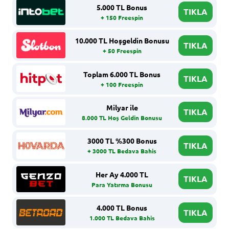
5.000 TL Bonus
TIKLA
+ 150 Freespin
10.000 TL Hoşgeldin Bonusu
TIKLA
+ 50 Freespin
Toplam 6.000 TL Bonus
TIKLA
+ 100 Freespin
Milyar ile
TIKLA
8.000 TL Hoş Geldin Bonusu
3000 TL %300 Bonus
TIKLA
+ 3000 TL Bedava Bahis
Her Ay 4.000 TL
TIKLA
Para Yatırma Bonusu
4.000 TL Bonus
TIKLA
1.000 TL Bedava Bahis