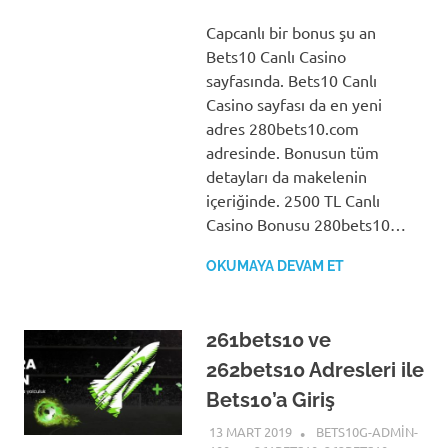
Capcanlı bir bonus şu an
Bets10 Canlı Casino
sayfasında. Bets10 Canlı
Casino sayfası da en yeni
adres 280bets10.com
adresinde. Bonusun tüm
detayları da makelenin
içeriğinde. 2500 TL Canlı
Casino Bonusu 280bets10…
OKUMAYA DEVAM ET
261bets10 ve
262bets10 Adresleri ile
Bets10’a Giriş
13 MART 2019
BETS10G-ADMIN-