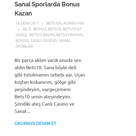
Sanal Sporlarda Bonus
Kazan
16 EKIM 2017
BETS10G-ADMIN-100
60 TL BONUS
,
BETS10
,
BETS10 AT
YARIŞI
,
BETS10 BAHIS
,
BETS10 BONUS
,
BONUS
,
CANLI CASINO
,
SANAL
SPORLAR
Bir parça aklım vardı onuda sen
aldın Bets10. Sana böyle deli
gibi tutulmamın sebebi var. Uçan
kuştan kıskanırım, gölge gibi
peşindeyim, vazgeçemem
Bets10 senin ateşindeyim.
Şimdiki ateş Canlı Casino ve
Sanal…
OKUMAYA DEVAM ET