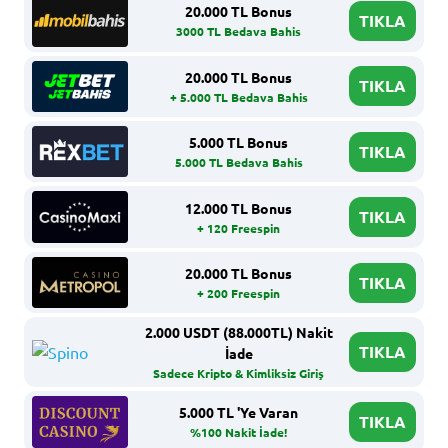
20.000 TL Bonus
TIKLA
3000 TL Bedava Bahis
20.000 TL Bonus
TIKLA
+ 5.000 TL Bedava Bahis
5.000 TL Bonus
TIKLA
5.000 TL Bedava Bahis
12.000 TL Bonus
TIKLA
+ 120 Freespin
20.000 TL Bonus
TIKLA
+ 200 Freespin
2.000 USDT (88.000TL) Nakit
TIKLA
İade
Sadece Kripto & Kimliksiz Giriş
5.000 TL 'Ye Varan
TIKLA
%100 Nakit İade!