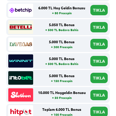
6.000 TL Hoş Geldin Bonusu
TIKLA
+ 80 Freespin
5.050 TL Bonus
TIKLA
+ 500 TL Bedava Bahis
5.000 TL Bonus
TIKLA
+ 300 Freespin
5.000 TL Bonus
TIKLA
+ 500 TL Bedava Bahis
5.000 TL Bonus
TIKLA
+ 150 Freespin
10.000 TL Hoşgeldin Bonusu
TIKLA
+ 50 Freespin
Toplam 6.000 TL Bonus
TIKLA
+ 100 Freespin