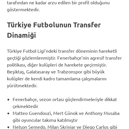
tarafından ne kadar arzu edilen bir profil olduğunu
göstermektedir.
Türkiye Futbolunun Transfer
Dinamiği
Türkiye Futbol Ligi’ndeki transfer döneminin hareketli
geçtiği gözlemlenmiştir. Fenerbahçe’nin agresif transfer
politikası, diğer kulüpleri de harekete geçirmiştir.
Beşiktaş, Galatasaray ve Trabzonspor gibi büyük
kulüpler de kendi kadro tamamlama çalışmalarını
yürütmektedir.
Fenerbahçe, sezon ortası güçlendirmeleriyle dikkat
çekmektedir
Matteo Guendouzi, Mert Günok ve Anthony Musaba
gibi oyuncular takıma katılmıştır
Nelson Semedo, Milan Skriniar ve Diego Carlos gibi