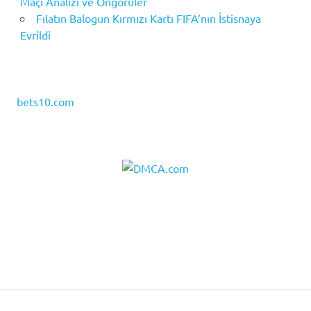
Maçı Analizi ve Öngörüler
Fılatın Balogun Kırmızı Kartı FIFA’nın İstisnaya
Evrildi
bets10.com