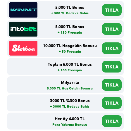
5.000 TL Bonus
TIKLA
+ 500 TL Bedava Bahis
5.000 TL Bonus
TIKLA
+ 150 Freespin
10.000 TL Hoşgeldin Bonusu
TIKLA
+ 50 Freespin
Toplam 6.000 TL Bonus
TIKLA
+ 100 Freespin
Milyar ile
TIKLA
8.000 TL Hoş Geldin Bonusu
3000 TL %300 Bonus
TIKLA
+ 3000 TL Bedava Bahis
Her Ay 4.000 TL
TIKLA
Para Yatırma Bonusu