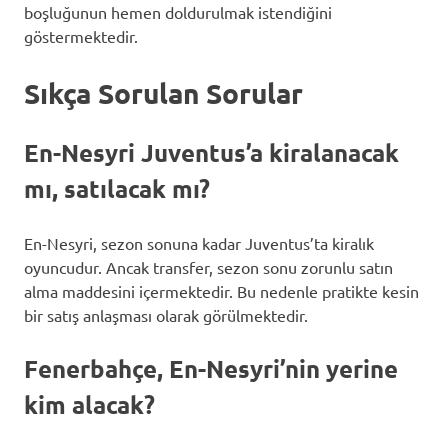
boşluğunun hemen doldurulmak istendiğini
göstermektedir.
Sıkça Sorulan Sorular
En-Nesyri Juventus’a kiralanacak
mı, satılacak mı?
En-Nesyri, sezon sonuna kadar Juventus’ta kiralık
oyuncudur. Ancak transfer, sezon sonu zorunlu satın
alma maddesini içermektedir. Bu nedenle pratikte kesin
bir satış anlaşması olarak görülmektedir.
Fenerbahçe, En-Nesyri’nin yerine
kim alacak?