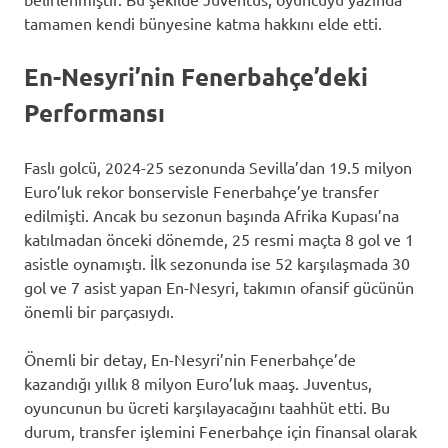
tamamen kendi bünyesine katma hakkını elde etti.
En-Nesyri’nin Fenerbahçe’deki
Performansı
Faslı golcü, 2024-25 sezonunda Sevilla’dan 19.5 milyon
Euro’luk rekor bonservisle Fenerbahçe’ye transfer
edilmişti. Ancak bu sezonun başında Afrika Kupası’na
katılmadan önceki dönemde, 25 resmi maçta 8 gol ve 1
asistle oynamıştı. İlk sezonunda ise 52 karşılaşmada 30
gol ve 7 asist yapan En-Nesyri, takımın ofansif gücünün
önemli bir parçasıydı.
Önemli bir detay, En-Nesyri’nin Fenerbahçe’de
kazandığı yıllık 8 milyon Euro’luk maaş. Juventus,
oyuncunun bu ücreti karşılayacağını taahhüt etti. Bu
durum, transfer işlemini Fenerbahçe için finansal olarak