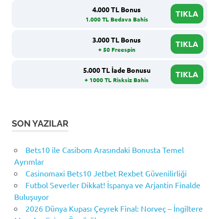
4.000 TL Bonus
TIKLA
1.000 TL Bedava Bahis
3.000 TL Bonus
TIKLA
+ 50 Freespin
5.000 TL İade Bonusu
TIKLA
+ 1000 TL Risksiz Bahis
SON YAZILAR
Bets10 ile Casibom Arasındaki Bonusta Temel
Ayrımlar
Casinomaxi Bets10 Jetbet Rexbet Güvenilirliği
Futbol Severler Dikkat! İspanya ve Arjantin Finalde
Buluşuyor
2026 Dünya Kupası Çeyrek Final: Norveç – İngiltere