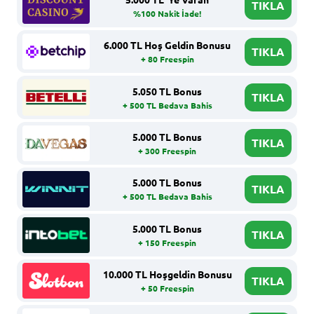
TIKLA
%100 Nakit İade!
6.000 TL Hoş Geldin Bonusu
TIKLA
+ 80 Freespin
5.050 TL Bonus
TIKLA
+ 500 TL Bedava Bahis
5.000 TL Bonus
TIKLA
+ 300 Freespin
5.000 TL Bonus
TIKLA
+ 500 TL Bedava Bahis
5.000 TL Bonus
TIKLA
+ 150 Freespin
10.000 TL Hoşgeldin Bonusu
TIKLA
+ 50 Freespin