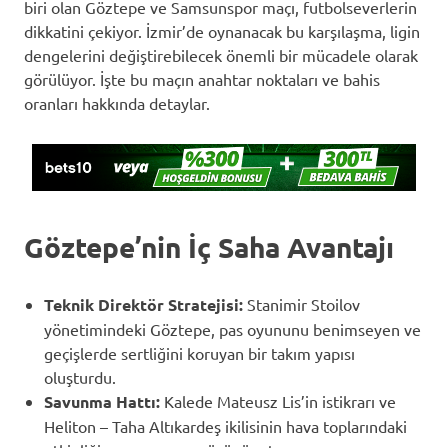
biri olan Göztepe ve Samsunspor maçı, futbolseverlerin
dikkatini çekiyor. İzmir’de oynanacak bu karşılaşma, ligin
dengelerini değiştirebilecek önemli bir mücadele olarak
görülüyor. İşte bu maçın anahtar noktaları ve bahis
oranları hakkında detaylar.
Göztepe’nin İç Saha Avantajı
Teknik Direktör Stratejisi:
Stanimir Stoilov
yönetimindeki Göztepe, pas oyununu benimseyen ve
geçişlerde sertliğini koruyan bir takım yapısı
oluşturdu.
Savunma Hattı:
Kalede Mateusz Lis’in istikrarı ve
Heliton – Taha Altıkardeş ikilisinin hava toplarındaki