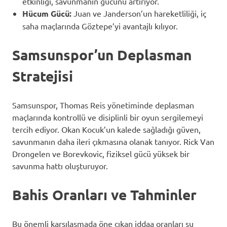
etkinliği, savunmanın gücünü artırıyor.
Hücum Gücü:
Juan ve Janderson’un hareketliliği, iç
saha maçlarında Göztepe’yi avantajlı kılıyor.
Samsunspor’un Deplasman
Stratejisi
Samsunspor, Thomas Reis yönetiminde deplasman
maçlarında kontrollü ve disiplinli bir oyun sergilemeyi
tercih ediyor. Okan Kocuk’un kalede sağladığı güven,
savunmanın daha ileri çıkmasına olanak tanıyor. Rick Van
Drongelen ve Borevkovic, fiziksel gücü yüksek bir
savunma hattı oluşturuyor.
Bahis Oranları ve Tahminler
Bu önemli karşılaşmada öne çıkan iddaa oranları şu