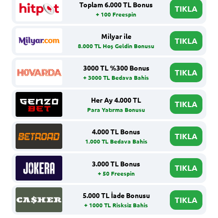
Toplam 6.000 TL Bonus
TIKLA
+ 100 Freespin
Milyar ile
TIKLA
8.000 TL Hoş Geldin Bonusu
3000 TL %300 Bonus
TIKLA
+ 3000 TL Bedava Bahis
Her Ay 4.000 TL
TIKLA
Para Yatırma Bonusu
4.000 TL Bonus
TIKLA
1.000 TL Bedava Bahis
3.000 TL Bonus
TIKLA
+ 50 Freespin
5.000 TL İade Bonusu
TIKLA
+ 1000 TL Risksiz Bahis