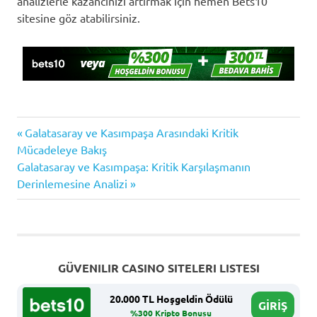
analizlerle kazancınızı artırmak için hemen Bets10
sitesine göz atabilirsiniz.
bets10
Previous
Yazı
Galatasaray ve Kasımpaşa Arasındaki Kritik
bahis
Post:
Mücadeleye Bakış
gezinmesi
bets10
Next
Galatasaray ve Kasımpaşa: Kritik Karşılaşmanın
giriş
Post:
Derinlemesine Analizi
GÜVENILIR CASINO SITELERI LISTESI
20.000 TL Hoşgeldin Ödülü
GİRİŞ
%300 Kripto Bonusu