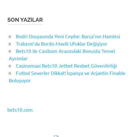
SON YAZILAR
Rodri Dosyasında Yeni Cephe: Barça’nın Hamlesi
Trabzon’da Bordo-Mavili Ufuklar Değişiyor
Bets10 ile Casibom Arasındaki Bonusta Temel
Ayrımlar
Casinomaxi Bets10 Jetbet Rexbet Güvenilirliği
Futbol Severler Dikkat! İspanya ve Arjantin Finalde
Buluşuyor
bets10.com