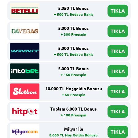
5.050 TL Bonus
TIKLA
+ 500 TL Bedava Bahis
5.000 TL Bonus
TIKLA
+ 300 Freespin
5.000 TL Bonus
TIKLA
+ 500 TL Bedava Bahis
5.000 TL Bonus
TIKLA
+ 150 Freespin
10.000 TL Hoşgeldin Bonusu
TIKLA
+ 50 Freespin
Toplam 6.000 TL Bonus
TIKLA
+ 100 Freespin
Milyar ile
TIKLA
8.000 TL Hoş Geldin Bonusu