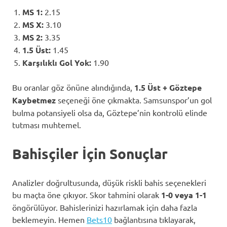
MS 1:
2.15
MS X:
3.10
MS 2:
3.35
1.5 Üst:
1.45
Karşılıklı Gol Yok:
1.90
Bu oranlar göz önüne alındığında,
1.5 Üst + Göztepe
Kaybetmez
seçeneği öne çıkmakta. Samsunspor’un gol
bulma potansiyeli olsa da, Göztepe’nin kontrolü elinde
tutması muhtemel.
Bahisçiler İçin Sonuçlar
Analizler doğrultusunda, düşük riskli bahis seçenekleri
bu maçta öne çıkıyor. Skor tahmini olarak
1-0 veya 1-1
öngörülüyor. Bahislerinizi hazırlamak için daha fazla
beklemeyin. Hemen
Bets10
bağlantısına tıklayarak,