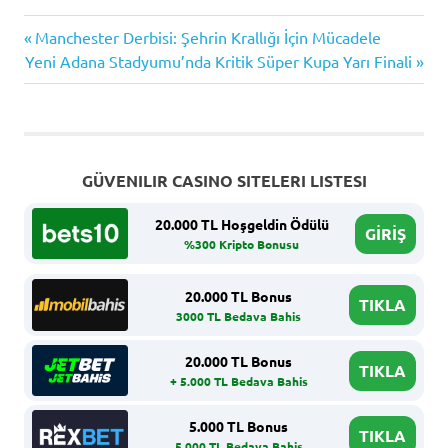
bets10
Previous
Yazı
Manchester Derbisi: Şehrin Krallığı İçin Mücadele
bahis
Next
Post:
Yeni Adana Stadyumu’nda Kritik Süper Kupa Yarı Finali
gezinmesi
bets10
Post:
giriş
GÜVENILIR CASINO SITELERI LISTESI
20.000 TL Hoşgeldin Ödülü
GİRİŞ
%300 Kripto Bonusu
20.000 TL Bonus
TIKLA
3000 TL Bedava Bahis
20.000 TL Bonus
TIKLA
+ 5.000 TL Bedava Bahis
5.000 TL Bonus
TIKLA
5.000 TL Bedava Bahis