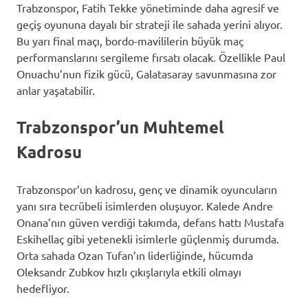
Trabzonspor, Fatih Tekke yönetiminde daha agresif ve
geçiş oyununa dayalı bir strateji ile sahada yerini alıyor.
Bu yarı final maçı, bordo-mavililerin büyük maç
performanslarını sergileme fırsatı olacak. Özellikle Paul
Onuachu’nun fizik gücü, Galatasaray savunmasına zor
anlar yaşatabilir.
Trabzonspor’un Muhtemel
Kadrosu
Trabzonspor’un kadrosu, genç ve dinamik oyuncuların
yanı sıra tecrübeli isimlerden oluşuyor. Kalede Andre
Onana’nın güven verdiği takımda, defans hattı Mustafa
Eskihellaç gibi yetenekli isimlerle güçlenmiş durumda.
Orta sahada Ozan Tufan’ın liderliğinde, hücumda
Oleksandr Zubkov hızlı çıkışlarıyla etkili olmayı
hedefliyor.