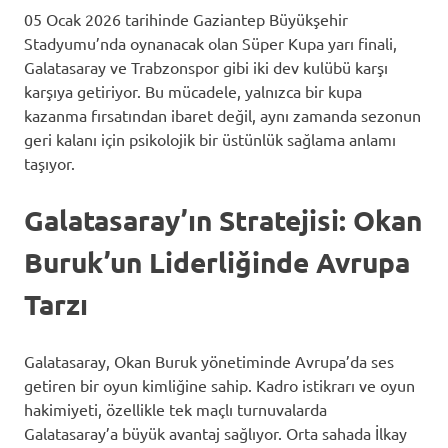
05 Ocak 2026 tarihinde Gaziantep Büyükşehir
Stadyumu’nda oynanacak olan Süper Kupa yarı finali,
Galatasaray ve Trabzonspor gibi iki dev kulübü karşı
karşıya getiriyor. Bu mücadele, yalnızca bir kupa
kazanma fırsatından ibaret değil, aynı zamanda sezonun
geri kalanı için psikolojik bir üstünlük sağlama anlamı
taşıyor.
Galatasaray’ın Stratejisi: Okan
Buruk’un Liderliğinde Avrupa
Tarzı
Galatasaray, Okan Buruk yönetiminde Avrupa’da ses
getiren bir oyun kimliğine sahip. Kadro istikrarı ve oyun
hakimiyeti, özellikle tek maçlı turnuvalarda
Galatasaray’a büyük avantaj sağlıyor. Orta sahada İlkay