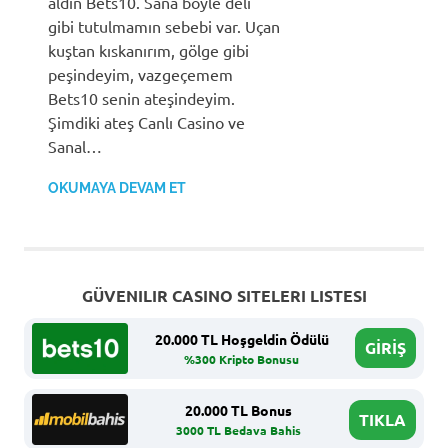
aldın Bets10. Sana böyle deli
gibi tutulmamın sebebi var. Uçan
kuştan kıskanırım, gölge gibi
peşindeyim, vazgeçemem
Bets10 senin ateşindeyim.
Şimdiki ateş Canlı Casino ve
Sanal…
OKUMAYA DEVAM ET
GÜVENILIR CASINO SITELERI LISTESI
20.000 TL Hoşgeldin Ödülü
GİRİŞ
%300 Kripto Bonusu
20.000 TL Bonus
TIKLA
3000 TL Bedava Bahis