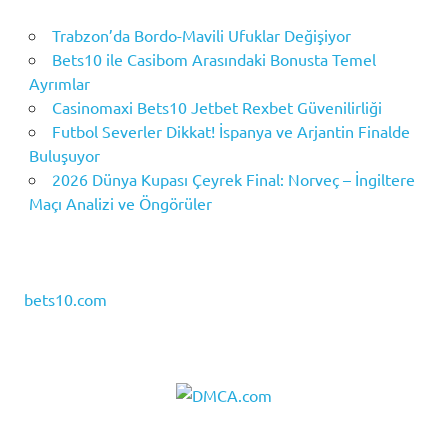
Trabzon’da Bordo-Mavili Ufuklar Değişiyor
Bets10 ile Casibom Arasındaki Bonusta Temel
Ayrımlar
Casinomaxi Bets10 Jetbet Rexbet Güvenilirliği
Futbol Severler Dikkat! İspanya ve Arjantin Finalde
Buluşuyor
2026 Dünya Kupası Çeyrek Final: Norveç – İngiltere
Maçı Analizi ve Öngörüler
bets10.com