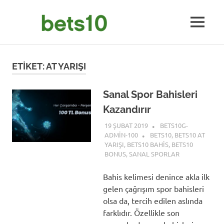
Bets10
MENÜ
Bets10
Giriş
İçeriğe
bahis
sitesi,
geç
Yap
ETIKET:
AT YARIŞI
promosyonları,
güncel
Casino
haberleri
Sanal Spor Bahisleri
ile
Kazandırır
Bonusu
ilgili
blog
19 ŞUBAT 2019
BETS10G-
sitesi.
ADMIN-100
BETS10
,
BETS10 AT
Al
YARIŞI
,
BETS10 BAHIS
,
BETS10
BONUS
,
SANAL SPORLAR
Bahis kelimesi denince akla ilk
gelen çağrışım spor bahisleri
olsa da, tercih edilen aslında
farklıdır. Özellikle son