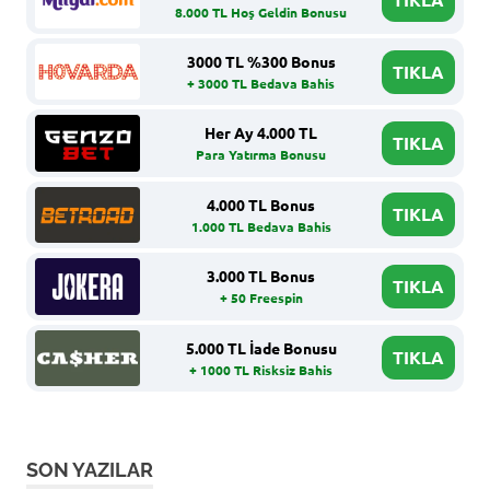
8.000 TL Hoş Geldin Bonusu
3000 TL %300 Bonus
TIKLA
+ 3000 TL Bedava Bahis
Her Ay 4.000 TL
TIKLA
Para Yatırma Bonusu
4.000 TL Bonus
TIKLA
1.000 TL Bedava Bahis
3.000 TL Bonus
TIKLA
+ 50 Freespin
5.000 TL İade Bonusu
TIKLA
+ 1000 TL Risksiz Bahis
SON YAZILAR