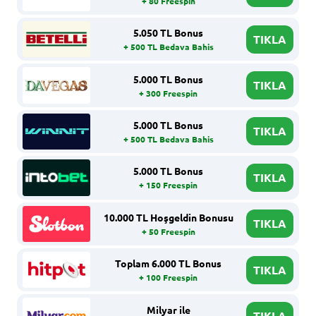
+ 80 Freespin
5.050 TL Bonus
TIKLA
+ 500 TL Bedava Bahis
5.000 TL Bonus
TIKLA
+ 300 Freespin
5.000 TL Bonus
TIKLA
+ 500 TL Bedava Bahis
5.000 TL Bonus
TIKLA
+ 150 Freespin
10.000 TL Hoşgeldin Bonusu
TIKLA
+ 50 Freespin
Toplam 6.000 TL Bonus
TIKLA
+ 100 Freespin
Milyar ile
TIKLA