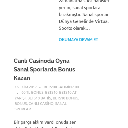
zamanlarda spor bahisleri
yerini, sanal sporlara
bırakmıştır. Sanal sporlar
Dünya Genelinde Virtual
Sports olarak…
OKUMAYA DEVAM ET
Canlı Casinoda Oyna
Sanal Sporlarda Bonus
Kazan
16 EKIM 2017
BETS10G-ADMIN-100
60 TL BONUS
,
BETS10
,
BETS10 AT
YARIŞI
,
BETS10 BAHIS
,
BETS10 BONUS
,
BONUS
,
CANLI CASINO
,
SANAL
SPORLAR
Bir parça aklım vardı onuda sen