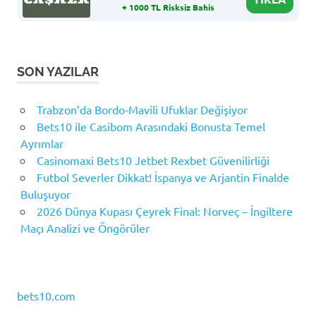
+ 1000 TL Risksiz Bahis
SON YAZILAR
Trabzon’da Bordo-Mavili Ufuklar Değişiyor
Bets10 ile Casibom Arasındaki Bonusta Temel
Ayrımlar
Casinomaxi Bets10 Jetbet Rexbet Güvenilirliği
Futbol Severler Dikkat! İspanya ve Arjantin Finalde
Buluşuyor
2026 Dünya Kupası Çeyrek Final: Norveç – İngiltere
Maçı Analizi ve Öngörüler
bets10.com