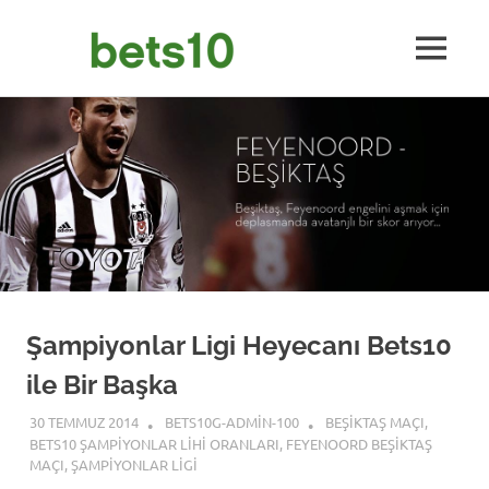
Bets10
MENÜ
Bets10
Giriş
İçeriğe
bahis
geç
sitesi,
Yap
promosyonları,
güncel
Casino
haberleri
ile
Bonusu
ilgili
blog
sitesi.
Al
Şampiyonlar Ligi Heyecanı Bets10
ile Bir Başka
30 TEMMUZ 2014
BETS10G-ADMIN-100
BEŞIKTAŞ MAÇI
,
BETS10 ŞAMPIYONLAR LIHI ORANLARI
,
FEYENOORD BEŞIKTAŞ
MAÇI
,
ŞAMPIYONLAR LIGI