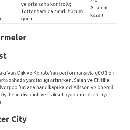
ve orta saha kontrolü;
Arsenal
Tottenham’da sınırlı hücum
kazanır
)
gücü
irmeler
st
aki Van Dijk ve Konate’nin performansıyla güçlü bir
ta sahada yaratıcılığı artırırken, Salah ve Ekitike
Liverpool’un ana handikapı kaleci Alisson ve önemli
yche’ın disiplinli ve fiziksel oyununu sürdürüyor
r.
er City