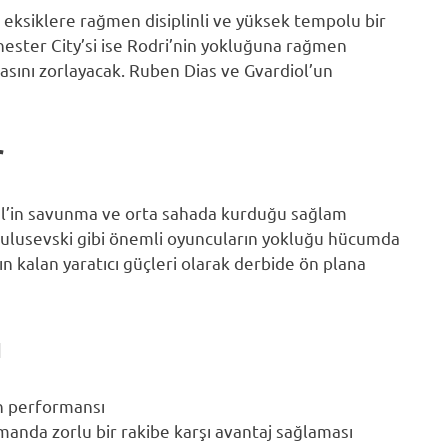
eksiklere rağmen disiplinli ve yüksek tempolu bir
ester City’si ise Rodri’nin yokluğuna rağmen
masını zorlayacak. Ruben Dias ve Gvardiol’un
r
al’in savunma ve orta sahada kurduğu sağlam
 Kulusevski gibi önemli oyuncuların yokluğu hücumda
ın kalan yaratıcı güçleri olarak derbide ön plana
ı
ın performansı
manda zorlu bir rakibe karşı avantaj sağlaması