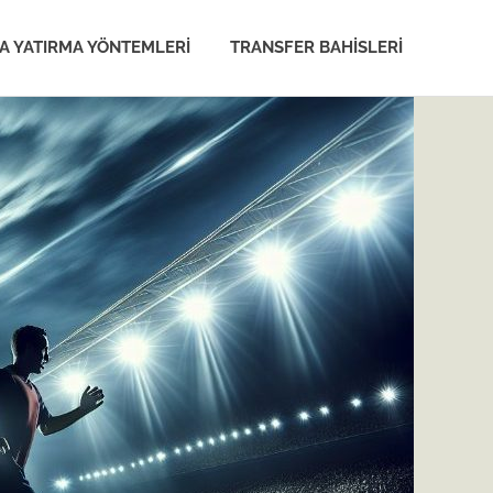
A YATIRMA YÖNTEMLERI
TRANSFER BAHISLERI