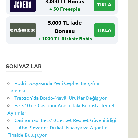
3.000 TL Bonus
TIKLA
+ 50 Freespin
5.000 TL İade
TIKLA
Bonusu
+ 1000 TL Risksiz Bahis
SON YAZILAR
Rodri Dosyasında Yeni Cephe: Barça’nın
Hamlesi
Trabzon’da Bordo-Mavili Ufuklar Değişiyor
Bets10 ile Casibom Arasındaki Bonusta Temel
Ayrımlar
Casinomaxi Bets10 Jetbet Rexbet Güvenilirliği
Futbol Severler Dikkat! İspanya ve Arjantin
Finalde Buluşuyor