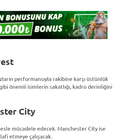
rest
dızların performansıyla rakibine karşı üstünlük
bi önemli isimlerin sakatlığı, kadro derinliğini
ster City
resle mücadele edecek. Manchester City ise
lafi etmeye çalışacak.