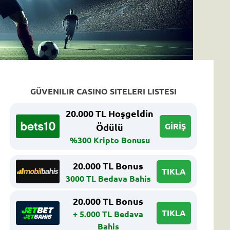
GÜVENILIR CASINO SITELERI LISTESI
20.000 TL Hoşgeldin
GİRİŞ
Ödülü
%300 Kripto Bonusu
20.000 TL Bonus
TIKLA
3000 TL Bedava Bahis
20.000 TL Bonus
TIKLA
+ 5.000 TL Bedava
Bahis