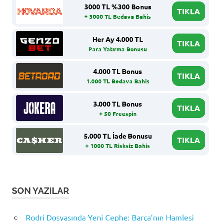
3000 TL %300 Bonus
TIKLA
+ 3000 TL Bedava Bahis
Her Ay 4.000 TL
TIKLA
Para Yatırma Bonusu
4.000 TL Bonus
TIKLA
1.000 TL Bedava Bahis
3.000 TL Bonus
TIKLA
+ 50 Freespin
5.000 TL İade Bonusu
TIKLA
+ 1000 TL Risksiz Bahis
SON YAZILAR
Rodri Dosyasında Yeni Cephe: Barça’nın Hamlesi