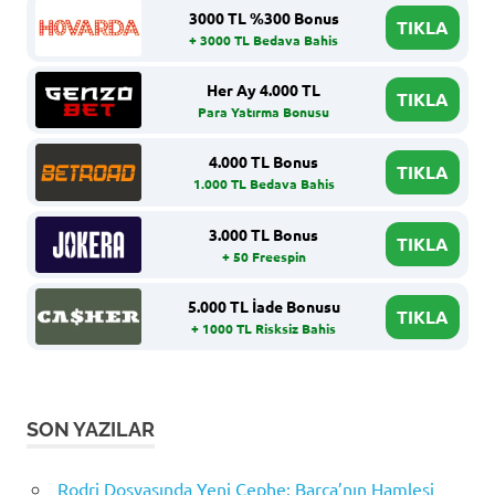
3000 TL %300 Bonus
TIKLA
+ 3000 TL Bedava Bahis
Her Ay 4.000 TL
TIKLA
Para Yatırma Bonusu
4.000 TL Bonus
TIKLA
1.000 TL Bedava Bahis
3.000 TL Bonus
TIKLA
+ 50 Freespin
5.000 TL İade Bonusu
TIKLA
+ 1000 TL Risksiz Bahis
SON YAZILAR
Rodri Dosyasında Yeni Cephe: Barça’nın Hamlesi