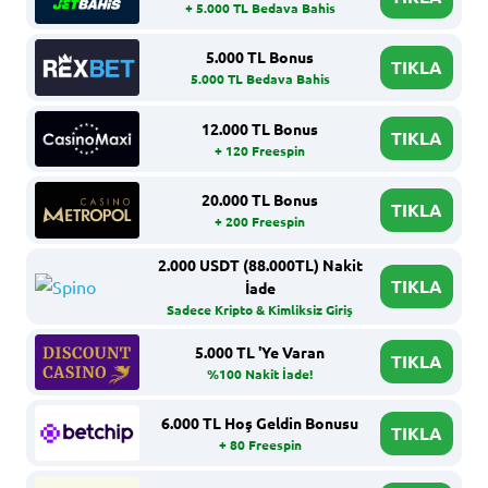
+ 5.000 TL Bedava Bahis
5.000 TL Bonus
TIKLA
5.000 TL Bedava Bahis
12.000 TL Bonus
TIKLA
+ 120 Freespin
20.000 TL Bonus
TIKLA
+ 200 Freespin
2.000 USDT (88.000TL) Nakit
TIKLA
İade
Sadece Kripto & Kimliksiz Giriş
5.000 TL 'Ye Varan
TIKLA
%100 Nakit İade!
6.000 TL Hoş Geldin Bonusu
TIKLA
+ 80 Freespin