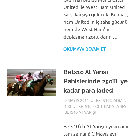
United ile West Ham United
karşı karşıya gelecek. Bu maç,
hem United’ın iç saha gücünü
hem de West Ham’ın
deplasman zorluklarını…
OKUMAYA DEVAM ET
Bets10 At Yarışı
Bahislerinde 250TL ye
kadar para iadesi
9 MAYIS 2014
BETS10G-ADMIN-
100
BETS10 250TL PARA İADESI
,
BETS10 AT YARIŞI
Bets10′da At Yarışı oynamanın
tam zamanı! C Mayıs ayı