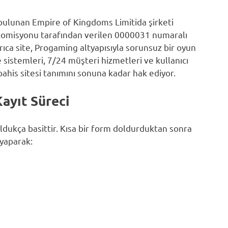
bulunan Empire of Kingdoms Limitida şirketi
n Komisyonu tarafından verilen 0000031 numaralı
rıca site, Progaming altyapısıyla sorunsuz bir oyun
sistemleri, 7/24 müşteri hizmetleri ve kullanıcı
bahis sitesi tanımını sonuna kadar hak ediyor.
Kayıt Süreci
oldukça basittir. Kısa bir form doldurduktan sonra
 yaparak: