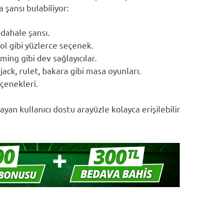
 şansı bulabiliyor:
dahale şansı.
bol gibi yüzlerce seçenek.
ming gibi dev sağlayıcılar.
jack, rulet, bakara gibi masa oyunları.
eçenekleri.
ayan kullanıcı dostu arayüzle kolayca erişilebilir