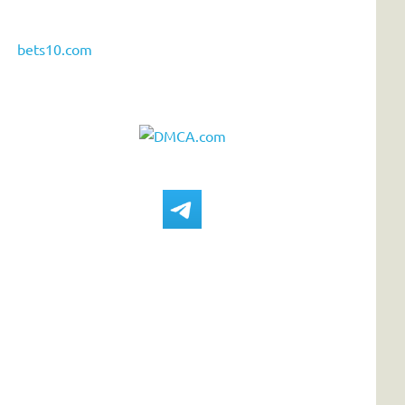
bets10.com