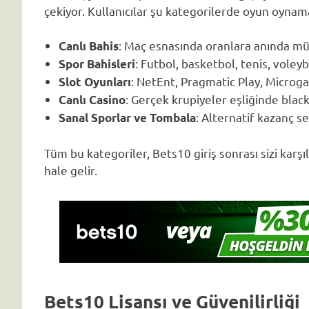
çekiyor. Kullanıcılar şu kategorilerde oyun oynama
: Maç esnasında oranlara anında mü
Canlı Bahis
: Futbol, basketbol, tenis, voley
Spor Bahisleri
: NetEnt, Pragmatic Play, Microga
Slot Oyunları
: Gerçek krupiyeler eşliğinde black
Canlı Casino
: Alternatif kazanç s
Sanal Sporlar ve Tombala
Tüm bu kategoriler, Bets10 giriş sonrası sizi karşıl
hale gelir.
Bets10 Lisansı ve Güvenilirliği