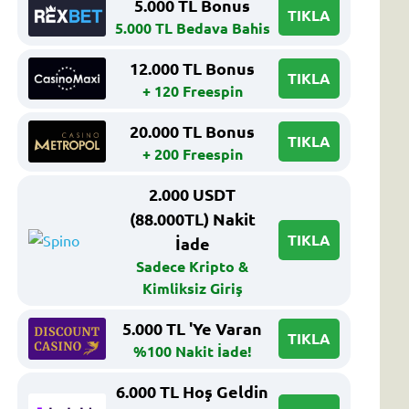
5.000 TL Bonus
TIKLA
5.000 TL Bedava Bahis
12.000 TL Bonus
TIKLA
+ 120 Freespin
20.000 TL Bonus
TIKLA
+ 200 Freespin
2.000 USDT
(88.000TL) Nakit
TIKLA
İade
Sadece Kripto &
Kimliksiz Giriş
5.000 TL 'Ye Varan
TIKLA
%100 Nakit İade!
6.000 TL Hoş Geldin