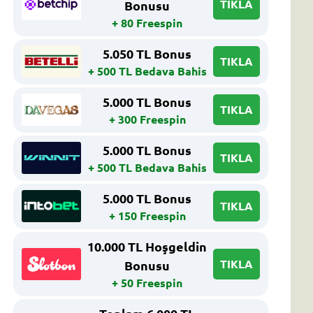
TIKLA
Bonusu
+ 80 Freespin
5.050 TL Bonus
TIKLA
+ 500 TL Bedava Bahis
5.000 TL Bonus
TIKLA
+ 300 Freespin
5.000 TL Bonus
TIKLA
+ 500 TL Bedava Bahis
5.000 TL Bonus
TIKLA
+ 150 Freespin
10.000 TL Hoşgeldin
TIKLA
Bonusu
+ 50 Freespin