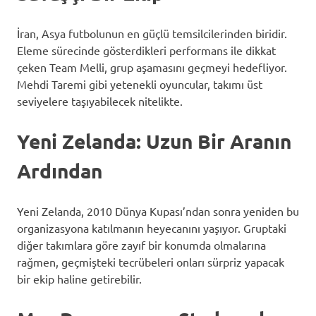
İran, Asya futbolunun en güçlü temsilcilerinden biridir.
Eleme sürecinde gösterdikleri performans ile dikkat
çeken Team Melli, grup aşamasını geçmeyi hedefliyor.
Mehdi Taremi gibi yetenekli oyuncular, takımı üst
seviyelere taşıyabilecek nitelikte.
Yeni Zelanda: Uzun Bir Aranın
Ardından
Yeni Zelanda, 2010 Dünya Kupası’ndan sonra yeniden bu
organizasyona katılmanın heyecanını yaşıyor. Gruptaki
diğer takımlara göre zayıf bir konumda olmalarına
rağmen, geçmişteki tecrübeleri onları sürpriz yapacak
bir ekip haline getirebilir.