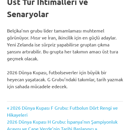
Üst Tur İhtimalleri ve
Senaryolar
Belçika’nın grubu lider tamamlaması muhtemel
görünüyor. Mısır ve İran, ikincilik için en güçlü adaylar.
Yeni Zelanda ise sürpriz yapabilirse gruptan çıkma
şansını artırabilir. Bu grupta her takımın amacı üst tura
geçmek olacak.
2026 Dünya Kupası, futbolseverler için büyük bir
heyecan yaşatacak. G Grubu’ndaki takımlar, tarih yazmak
için sahada mücadele edecek.
Previous
Yazı
2026 Dünya Kupası F Grubu: Futbolun Dört Rengi ve
Post:
Hikayeleri
gezinmesi
Next
2026 Dünya Kupası H Grubu: İspanya’nın Şampiyonluk
Post:
Arayışı ve Cape Verde’nin Tarihi Başlangıcı