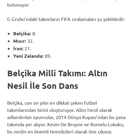
bulunuyor.
G Grubu’ndaki takımların FIFA sıralamaları şu şekildedir:
Belçika:
8.
Mısır:
32.
İran:
21.
Yeni Zelanda:
89.
Belçika Milli Takımı: Altın
Nesil İle Son Dans
Belçika, son on yılın en dikkat çeken futbol
takımlarından birini oluşturuyor. Altın Nesil olarak
adlandırılan oyuncular, 2014 Dünya Kupası’ndan bu yana
takımda yer alıyor. Kevin De Bruyne ve Romelu Lukaku,
bu neslin en önemli temsilcileri olarak öne çıkıyor.