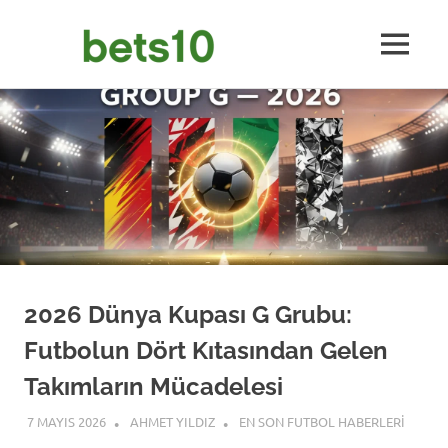
Bets10
MENÜ
Bets10
Giriş
İçeriğe
bahis
geç
sitesi,
Yap
promosyonları,
güncel
Casino
haberleri
ile
Bonusu
ilgili
blog
sitesi.
Al
2026 Dünya Kupası G Grubu:
Futbolun Dört Kıtasından Gelen
Takımların Mücadelesi
7 MAYIS 2026
AHMET YILDIZ
EN SON FUTBOL HABERLERI