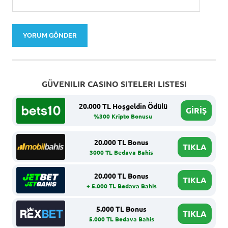
GÜVENILIR CASINO SITELERI LISTESI
20.000 TL Hoşgeldin Ödülü
GİRİŞ
%300 Kripto Bonusu
20.000 TL Bonus
TIKLA
3000 TL Bedava Bahis
20.000 TL Bonus
TIKLA
+ 5.000 TL Bedava Bahis
5.000 TL Bonus
TIKLA
5.000 TL Bedava Bahis