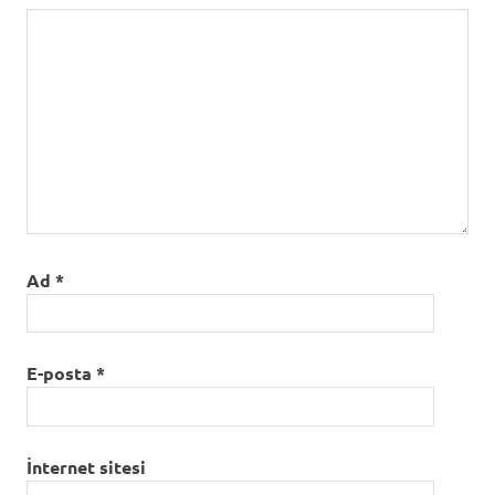
Ad
*
E-posta
*
İnternet sitesi