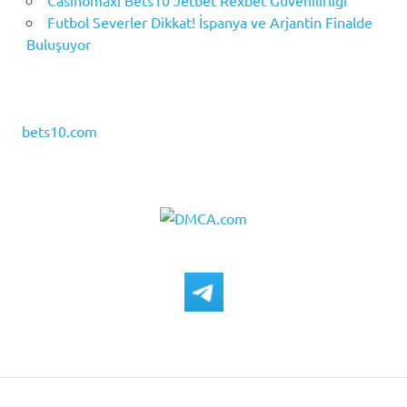
Casinomaxi Bets10 Jetbet Rexbet Güvenilirliği
Futbol Severler Dikkat! İspanya ve Arjantin Finalde
Buluşuyor
bets10.com