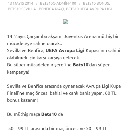
13 MAYIS 2014
BETS10G-ADMIN-100
BETS10 BONUS
,
BETS10 SEVILLA - BENFICA MAÇI
,
BETS10 UEFA AVRUPA LIGI
14 Mayıs Çarşamba akşamı Juventus Arena müthiş bir
mücadeleye sahne olacak..
Sevilla ve Benfica,
UEFA Avrupa Ligi
Kupası‘nın sahibi
olabilmek için karşı karşıya gelecek.
Bu süper mücadelenin şerefine
Bets10
′dan süper
kampanya!
Sevilla ve Benfica arasında oynanacak Avrupa Ligi Kupa
Finali’ne maç öncesi bahisi ve canlı bahis yapın, 60 TL
bonus kazanın!
Bu müthiş maça
Bets10
da
50 – 99 TL arasında bir maç öncesi ve 50 – 99 TL