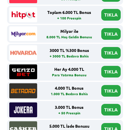
Toplam 6.000 TL Bonus
TIKLA
+ 100 Freespin
Milyar ile
TIKLA
8.000 TL Hoş Geldin Bonusu
3000 TL %300 Bonus
TIKLA
+ 3000 TL Bedava Bahis
Her Ay 4.000 TL
TIKLA
Para Yatırma Bonusu
4.000 TL Bonus
TIKLA
1.000 TL Bedava Bahis
3.000 TL Bonus
TIKLA
+ 50 Freespin
5.000 TL İade Bonusu
TIKLA