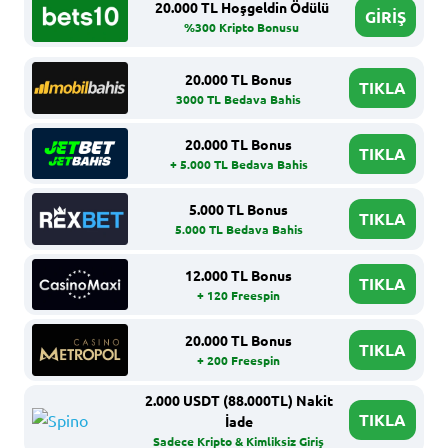
20.000 TL Hoşgeldin Ödülü
GİRİŞ
%300 Kripto Bonusu
20.000 TL Bonus
TIKLA
3000 TL Bedava Bahis
20.000 TL Bonus
TIKLA
+ 5.000 TL Bedava Bahis
5.000 TL Bonus
TIKLA
5.000 TL Bedava Bahis
12.000 TL Bonus
TIKLA
+ 120 Freespin
20.000 TL Bonus
TIKLA
+ 200 Freespin
2.000 USDT (88.000TL) Nakit
TIKLA
İade
Sadece Kripto & Kimliksiz Giriş