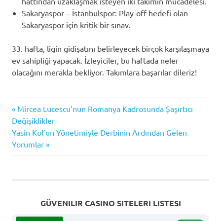
hattından uzaklaşmak isteyen iki takımın mücadelesi.
Sakaryaspor – İstanbulspor: Play-off hedefi olan
Sakaryaspor için kritik bir sınav.
33. hafta, ligin gidişatını belirleyecek birçok karşılaşmaya
ev sahipliği yapacak. İzleyiciler, bu haftada neler
olacağını merakla bekliyor. Takımlara başarılar dileriz!
Previous
Yazı
Mircea Lucescu’nun Romanya Kadrosunda Şaşırtıcı
Post:
Değişiklikler
gezinmesi
Next
Yasin Kol’un Yönetimiyle Derbinin Ardından Gelen
Post:
Yorumlar
GÜVENILIR CASINO SITELERI LISTESI