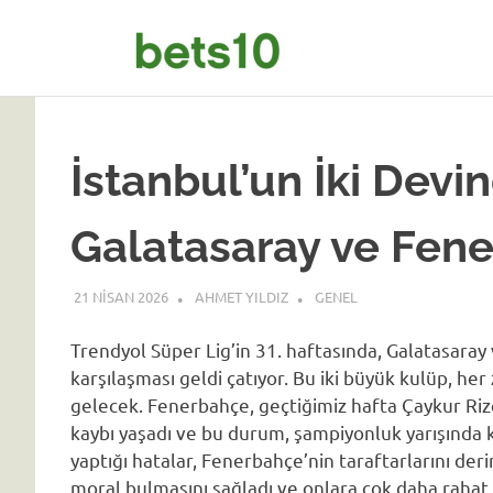
Bets1
Bets10
Giriş
İçeriğe
bahis
geç
sitesi,
promosyonları,
Yap
İstanbul’un İki Dev
güncel
haberleri
Casin
ile
Galatasaray ve Fene
ilgili
blog
Bonus
sitesi.
21 NISAN 2026
AHMET YILDIZ
GENEL
Trendyol Süper Lig’in 31. haftasında, Galatasara
Al
karşılaşması geldi çatıyor. Bu iki büyük kulüp, he
gelecek. Fenerbahçe, geçtiğimiz hafta Çaykur Ri
kaybı yaşadı ve bu durum, şampiyonluk yarışında 
yaptığı hatalar, Fenerbahçe’nin taraftarlarını der
moral bulmasını sağladı ve onlara çok daha rahat bi