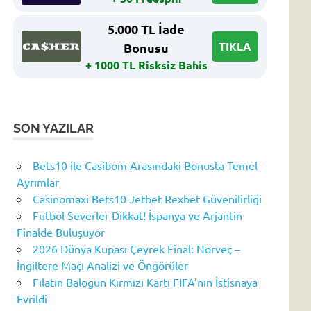
5.000 TL İade
TIKLA
Bonusu
+ 1000 TL Risksiz Bahis
SON YAZILAR
Bets10 ile Casibom Arasındaki Bonusta Temel
Ayrımlar
Casinomaxi Bets10 Jetbet Rexbet Güvenilirliği
Futbol Severler Dikkat! İspanya ve Arjantin
Finalde Buluşuyor
2026 Dünya Kupası Çeyrek Final: Norveç –
İngiltere Maçı Analizi ve Öngörüler
Fılatın Balogun Kırmızı Kartı FIFA’nın İstisnaya
Evrildi