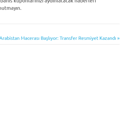
 bahis kuponlarınızı aydınlatacak haberleri
nutmayın.
 Arabistan Macerası Başlıyor: Transfer Resmiyet Kazandı