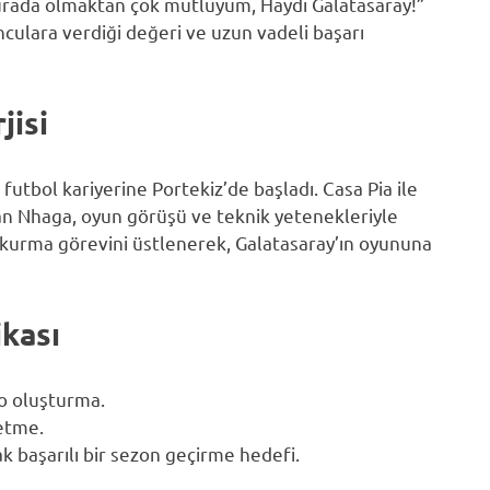
urada olmaktan çok mutluyum, Haydi Galatasaray!”
nculara verdiği değeri ve uzun vadeli başarı
jisi
utbol kariyerine Portekiz’de başladı. Casa Pia ile
an Nhaga, oyun görüşü ve teknik yetenekleriyle
tı kurma görevini üstlenerek, Galatasaray’ın oyununa
ikası
ro oluşturma.
etme.
k başarılı bir sezon geçirme hedefi.