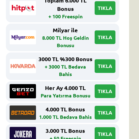
Toplam 6.000 TL
TIKLA
Bonus
+ 100 Freespin
Milyar ile
TIKLA
8.000 TL Hoş Geldin
Bonusu
3000 TL %300 Bonus
TIKLA
+ 3000 TL Bedava
Bahis
Her Ay 4.000 TL
TIKLA
Para Yatırma Bonusu
4.000 TL Bonus
TIKLA
1.000 TL Bedava Bahis
3.000 TL Bonus
TIKLA
+ 50 Freespin