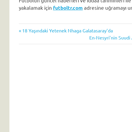
Futbolun güncel haberleri ve iddaa tahminleri ile
yakalamak için
adresine uğramayı u
futboltr.com
bets10
Previous
Yazı
18 Yaşındaki Yetenek Nhaga Galatasaray’da
bahis
Post:
Next
En-Nesyri’nin Suudi
gezinmesi
bets10
Post:
giriş