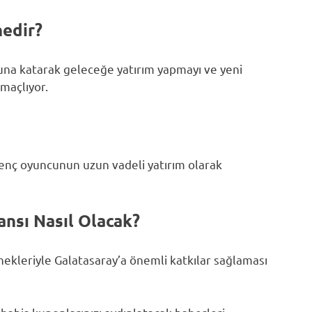
nedir?
una katarak geleceğe yatırım yapmayı ve yeni
maçlıyor.
genç oyuncunun uzun vadeli yatırım olarak
ansı Nasıl Olacak?
nekleriyle Galatasaray’a önemli katkılar sağlaması