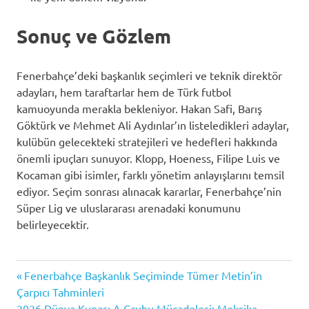
Sonuç ve Gözlem
Fenerbahçe’deki başkanlık seçimleri ve teknik direktör
adayları, hem taraftarlar hem de Türk futbol
kamuoyunda merakla bekleniyor. Hakan Safi, Barış
Göktürk ve Mehmet Ali Aydınlar’ın listeledikleri adaylar,
kulübün gelecekteki stratejileri ve hedefleri hakkında
önemli ipuçları sunuyor. Klopp, Hoeness, Filipe Luis ve
Kocaman gibi isimler, farklı yönetim anlayışlarını temsil
ediyor. Seçim sonrası alınacak kararlar, Fenerbahçe’nin
Süper Lig ve uluslararası arenadaki konumunu
belirleyecektir.
Previous
Yazı
Fenerbahçe Başkanlık Seçiminde Tümer Metin’in
Post:
Çarpıcı Tahminleri
Next
2026 Dünya Kupası A Grubu Mücadelesi: Meksika,