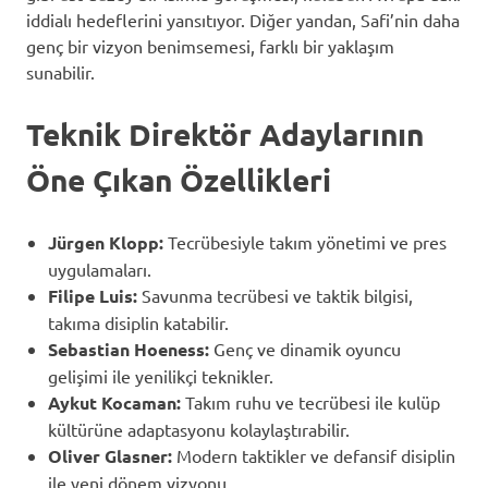
iddialı hedeflerini yansıtıyor. Diğer yandan, Safi’nin daha
genç bir vizyon benimsemesi, farklı bir yaklaşım
sunabilir.
Teknik Direktör Adaylarının
Öne Çıkan Özellikleri
Jürgen Klopp:
Tecrübesiyle takım yönetimi ve pres
uygulamaları.
Filipe Luis:
Savunma tecrübesi ve taktik bilgisi,
takıma disiplin katabilir.
Sebastian Hoeness:
Genç ve dinamik oyuncu
gelişimi ile yenilikçi teknikler.
Aykut Kocaman:
Takım ruhu ve tecrübesi ile kulüp
kültürüne adaptasyonu kolaylaştırabilir.
Oliver Glasner:
Modern taktikler ve defansif disiplin
ile yeni dönem vizyonu.