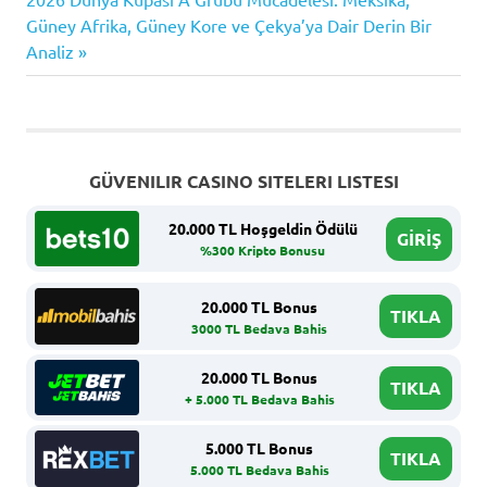
gezinmesi
Post:
Güney Afrika, Güney Kore ve Çekya’ya Dair Derin Bir
Analiz
GÜVENILIR CASINO SITELERI LISTESI
20.000 TL Hoşgeldin Ödülü
GİRİŞ
%300 Kripto Bonusu
20.000 TL Bonus
TIKLA
3000 TL Bedava Bahis
20.000 TL Bonus
TIKLA
+ 5.000 TL Bedava Bahis
5.000 TL Bonus
TIKLA
5.000 TL Bedava Bahis