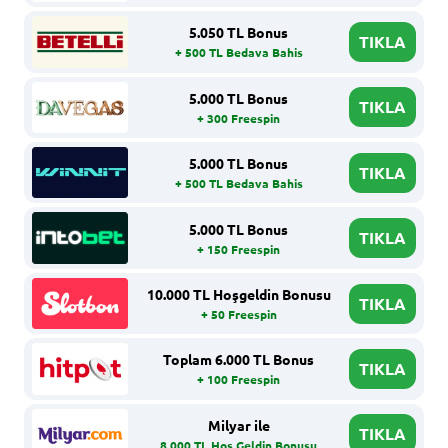
5.050 TL Bonus
TIKLA
+ 500 TL Bedava Bahis
5.000 TL Bonus
TIKLA
+ 300 Freespin
5.000 TL Bonus
TIKLA
+ 500 TL Bedava Bahis
5.000 TL Bonus
TIKLA
+ 150 Freespin
10.000 TL Hoşgeldin Bonusu
TIKLA
+ 50 Freespin
Toplam 6.000 TL Bonus
TIKLA
+ 100 Freespin
Milyar ile
TIKLA
8.000 TL Hoş Geldin Bonusu