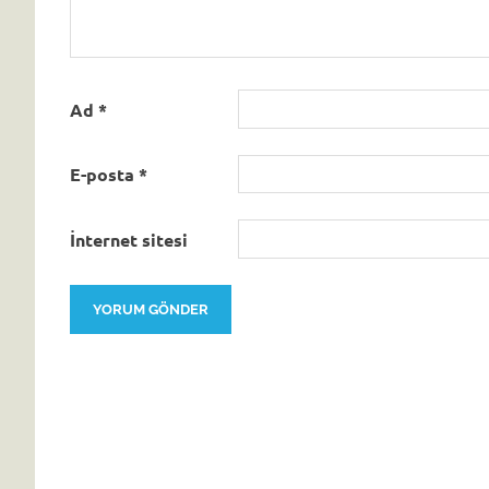
Ad
*
E-posta
*
İnternet sitesi