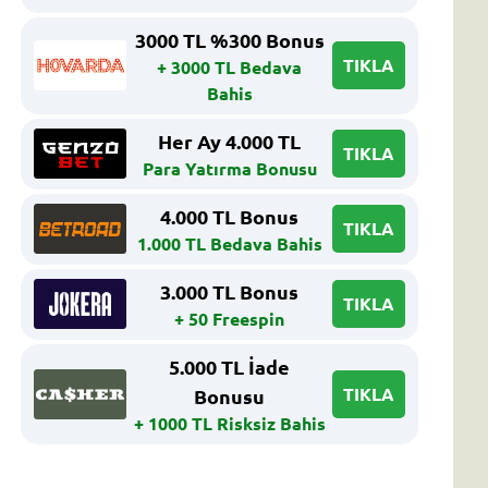
3000 TL %300 Bonus
TIKLA
+ 3000 TL Bedava
Bahis
Her Ay 4.000 TL
TIKLA
Para Yatırma Bonusu
4.000 TL Bonus
TIKLA
1.000 TL Bedava Bahis
3.000 TL Bonus
TIKLA
+ 50 Freespin
5.000 TL İade
TIKLA
Bonusu
+ 1000 TL Risksiz Bahis