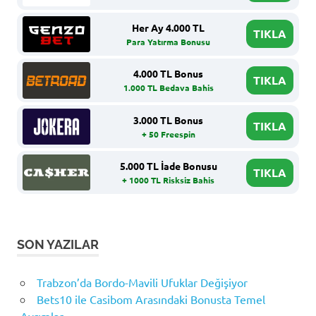
Her Ay 4.000 TL
TIKLA
Para Yatırma Bonusu
4.000 TL Bonus
TIKLA
1.000 TL Bedava Bahis
3.000 TL Bonus
TIKLA
+ 50 Freespin
5.000 TL İade Bonusu
TIKLA
+ 1000 TL Risksiz Bahis
SON YAZILAR
Trabzon’da Bordo-Mavili Ufuklar Değişiyor
Bets10 ile Casibom Arasındaki Bonusta Temel