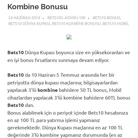
Kombine Bonusu
24 HAZIRAN 2014
BETS10G-ADMIN-100
BETS10 BONUS
,
BETS10 DÜNYA KUPASI
,
BETS10 KOMBINE BONUSU
,
BETS10 MOBIL
Bets10
Dünya Kupası boyunca size en yüksekoranları ve
en iyi bonus fırsatlarını sunmaya devam ediyor.
Bets10
da 10 Haziran-5 Temmuz arasında her bir
petriyotta dünya kupası maçlarına; bilgisayarlardan
yapılacak 3’lü
kombine
bahislere 50 TL bonus, Mobil
cihazlardan yapılacak 3’lü kombine bahislere 60TL bonus
Bets10
dan.
Bonus alabilmek için o periyot içinde Bets10 hesabınıza
en az 100 TL para yatırma işlemi yapmanız
gerekmektedir. Dünya Kupası maçlarına en az 100 TL
değerinde 3′lü kombine yapmanız durumunda (en az