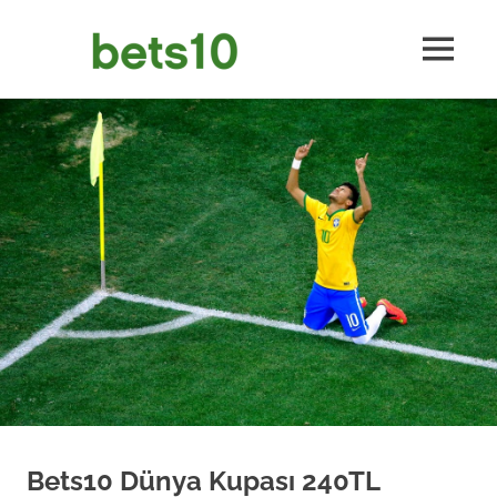
Bets10
MENÜ
Bets10
Giriş
İçeriğe
bahis
geç
sitesi,
Yap
promosyonları,
güncel
Casino
haberleri
ile
Bonusu
ilgili
blog
sitesi.
Al
Bets10 Dünya Kupası 240TL