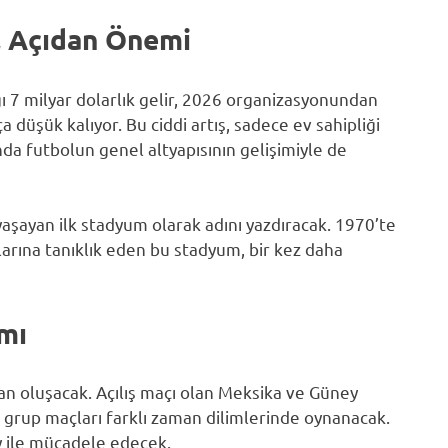
l Açıdan Önemi
ı 7 milyar dolarlık gelir, 2026 organizasyonundan
 düşük kalıyor. Bu ciddi artış, sadece ev sahipliği
nda futbolun genel altyapısının gelişimiyle de
 yaşayan ilk stadyum olarak adını yazdıracak. 1970’te
arına tanıklık eden bu stadyum, bir kez daha
mı
n oluşacak. Açılış maçı olan Meksika ve Güney
, grup maçları farklı zaman dilimlerinde oynanacak.
 ile mücadele edecek.