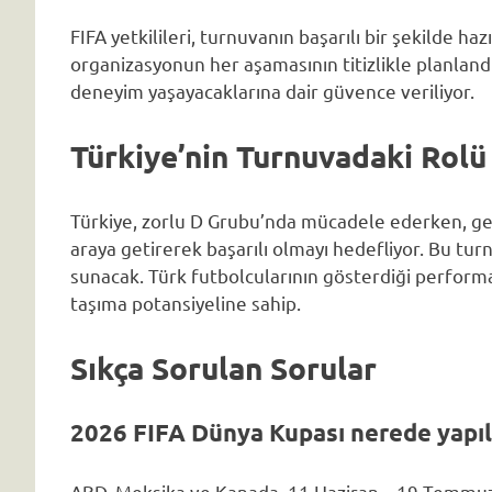
FIFA yetkilileri, turnuvanın başarılı bir şekilde haz
organizasyonun her aşamasının titizlikle planland
deneyim yaşayacaklarına dair güvence veriliyor.
Türkiye’nin Turnuvadaki Rolü
Türkiye, zorlu D Grubu’nda mücadele ederken, geç
araya getirerek başarılı olmayı hedefliyor. Bu turn
sunacak. Türk futbolcularının gösterdiği performa
taşıma potansiyeline sahip.
Sıkça Sorulan Sorular
2026 FIFA Dünya Kupası nerede yapı
ABD, Meksika ve Kanada, 11 Haziran – 19 Temmuz 