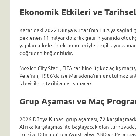
Ekonomik Etkileri ve Tarihse
Katar’daki 2022 Dünya Kupası’nın FIFA’ya sağladığ
beklenen 11 milyar dolarlık gelirin yanında oldukça
yapılan ülkelerin ekonomileriyle değil, aynı zama
doğrudan bağlantılıdır.
Mexico City Stadı, FIFA tarihine üç kez açılış maçı
Pele’nin, 1986’da ise Maradona’nın unutulmaz anl
izleyicilere tarihi anlar sunacak.
Grup Aşaması ve Maç Progra
2026 Dünya Kupası grup aşaması, 72 karşılaşmada
Afrika karşılaşması ile başlayacak olan turnuvada
Türkiye D Grubu’nda Avustralya, ABD ve Paraguay