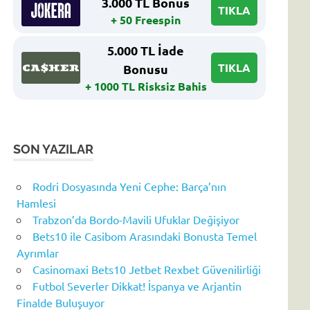
3.000 TL Bonus
TIKLA
+ 50 Freespin
5.000 TL İade
TIKLA
Bonusu
+ 1000 TL Risksiz Bahis
SON YAZILAR
Rodri Dosyasında Yeni Cephe: Barça’nın
Hamlesi
Trabzon’da Bordo-Mavili Ufuklar Değişiyor
Bets10 ile Casibom Arasındaki Bonusta Temel
Ayrımlar
Casinomaxi Bets10 Jetbet Rexbet Güvenilirliği
Futbol Severler Dikkat! İspanya ve Arjantin
Finalde Buluşuyor