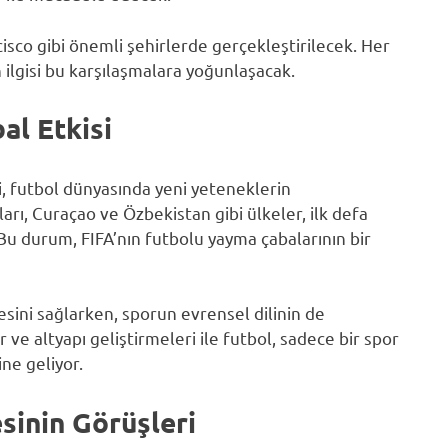
isco gibi önemli şehirlerde gerçekleştirilecek. Her
 ilgisi bu karşılaşmalara yoğunlaşacak.
al Etkisi
, futbol dünyasında yeni yeteneklerin
rı, Curaçao ve Özbekistan gibi ülkeler, ilk defa
Bu durum, FIFA’nın futbolu yayma çabalarının bir
sini sağlarken, sporun evrensel dilinin de
e altyapı geliştirmeleri ile futbol, sadece bir spor
ine geliyor.
sinin Görüşleri