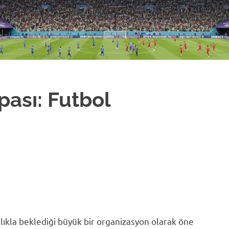
ası: Futbol
lıkla beklediği büyük bir organizasyon olarak öne