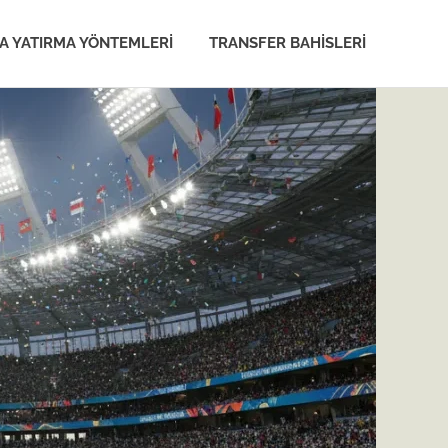
A YATIRMA YÖNTEMLERI
TRANSFER BAHISLERI