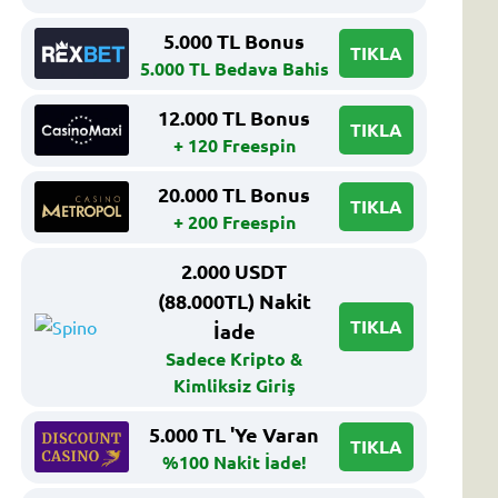
5.000 TL Bonus
TIKLA
5.000 TL Bedava Bahis
12.000 TL Bonus
TIKLA
+ 120 Freespin
20.000 TL Bonus
TIKLA
+ 200 Freespin
2.000 USDT
(88.000TL) Nakit
TIKLA
İade
Sadece Kripto &
Kimliksiz Giriş
5.000 TL 'Ye Varan
TIKLA
%100 Nakit İade!