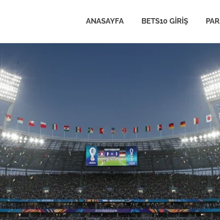
0
ANASAYFA
BETS10 GIRIŞ
PAR
o
u