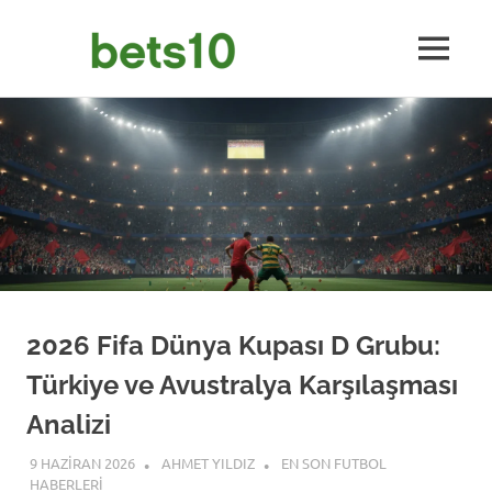
Bets10
MENÜ
Bets10
Giriş
İçeriğe
bahis
geç
sitesi,
Yap
promosyonları,
güncel
Casino
haberleri
ile
Bonusu
ilgili
blog
sitesi.
Al
2026 Fifa Dünya Kupası D Grubu:
Türkiye ve Avustralya Karşılaşması
Analizi
9 HAZIRAN 2026
AHMET YILDIZ
EN SON FUTBOL
HABERLERI