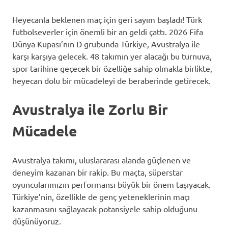
Heyecanla beklenen maç için geri sayım başladı! Türk
futbolseverler için önemli bir an geldi çattı. 2026 Fifa
Dünya Kupası’nın D grubunda Türkiye, Avustralya ile
karşı karşıya gelecek. 48 takımın yer alacağı bu turnuva,
spor tarihine geçecek bir özelliğe sahip olmakla birlikte,
heyecan dolu bir mücadeleyi de beraberinde getirecek.
Avustralya ile Zorlu Bir
Mücadele
Avustralya takımı, uluslararası alanda güçlenen ve
deneyim kazanan bir rakip. Bu maçta, süperstar
oyuncularımızın performansı büyük bir önem taşıyacak.
Türkiye’nin, özellikle de genç yeteneklerinin maçı
kazanmasını sağlayacak potansiyele sahip olduğunu
düşünüyoruz.