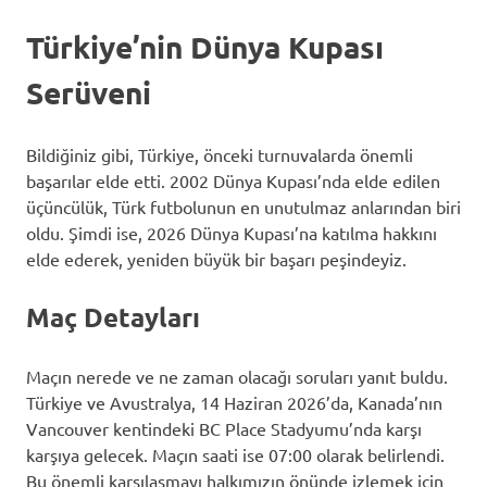
Türkiye’nin Dünya Kupası
Serüveni
Bildiğiniz gibi, Türkiye, önceki turnuvalarda önemli
başarılar elde etti. 2002 Dünya Kupası’nda elde edilen
üçüncülük, Türk futbolunun en unutulmaz anlarından biri
oldu. Şimdi ise, 2026 Dünya Kupası’na katılma hakkını
elde ederek, yeniden büyük bir başarı peşindeyiz.
Maç Detayları
Maçın nerede ve ne zaman olacağı soruları yanıt buldu.
Türkiye ve Avustralya, 14 Haziran 2026’da, Kanada’nın
Vancouver kentindeki BC Place Stadyumu’nda karşı
karşıya gelecek. Maçın saati ise 07:00 olarak belirlendi.
Bu önemli karşılaşmayı halkımızın önünde izlemek için