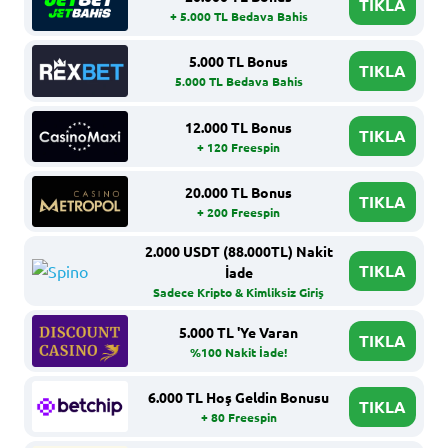
TIKLA
+ 5.000 TL Bedava Bahis
5.000 TL Bonus
TIKLA
5.000 TL Bedava Bahis
12.000 TL Bonus
TIKLA
+ 120 Freespin
20.000 TL Bonus
TIKLA
+ 200 Freespin
2.000 USDT (88.000TL) Nakit
TIKLA
İade
Sadece Kripto & Kimliksiz Giriş
5.000 TL 'Ye Varan
TIKLA
%100 Nakit İade!
6.000 TL Hoş Geldin Bonusu
TIKLA
+ 80 Freespin