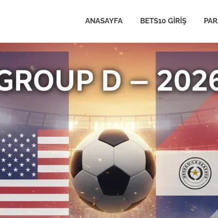
0
ANASAYFA
BETS10 GIRIŞ
PAR
o
u