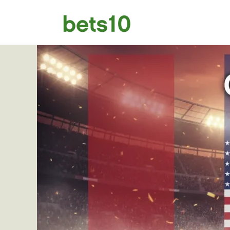
Bets1
Bets10
Giriş
İçeriğe
bahis
geç
sitesi,
promosyonları,
Yap
güncel
haberleri
Casin
ile
ilgili
blog
Bonus
sitesi.
Al