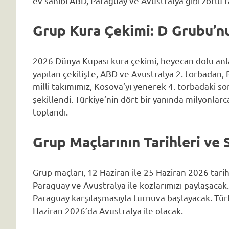
ev sahibi ABD, Paraguay ve Avustralya gibi zorlu r
Grup Kura Çekimi: D Grubu’n
2026 Dünya Kupası kura çekimi, heyecan dolu anl
yapılan çekilişte, ABD ve Avustralya 2. torbadan, P
milli takımımız, Kosova’yı yenerek 4. torbadaki s
şekillendi. Türkiye’nin dört bir yanında milyonlarc
toplandı.
Grup Maçlarının Tarihleri ve
Grup maçları, 12 Haziran ile 25 Haziran 2026 tari
Paraguay ve Avustralya ile kozlarımızı paylaşacak
Paraguay karşılaşmasıyla turnuva başlayacak. Türki
Haziran 2026’da Avustralya ile olacak.