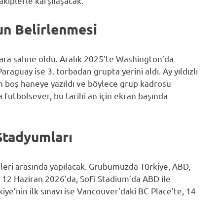
akiplerle karşılaşacak.
un Belirlenmesi
ara sahne oldu. Aralık 2025’te Washington’da
araguay ise 3. torbadan grupta yerini aldı. Ay yıldızlı
on boş haneye yazıldı ve böylece grup kadrosu
a futbolsever, bu tarihi an için ekran başında
 Stadyumları
hleri arasında yapılacak. Grubumuzda Türkiye, ABD,
. 12 Haziran 2026’da, SoFi Stadium’da ABD ile
ye’nin ilk sınavı ise Vancouver’daki BC Place’te, 14