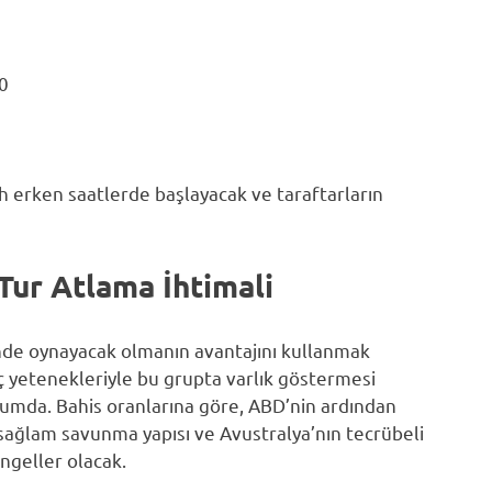
00
h erken saatlerde başlayacak ve taraftarların
 Tur Atlama İhtimali
nde oynayacak olmanın avantajını kullanmak
ç yetenekleriyle bu grupta varlık göstermesi
konumda. Bahis oranlarına göre, ABD’nin ardından
 sağlam savunma yapısı ve Avustralya’nın tecrübeli
ngeller olacak.