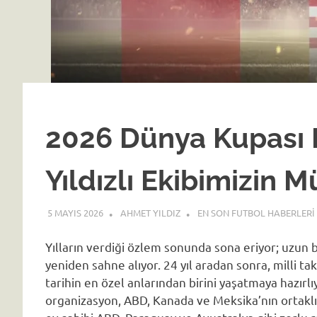
2026 Dünya Kupası D
Yıldızlı Ekibimizin
5 MAYIS 2026
AHMET YILDIZ
EN SON FUTBOL HABERLERI
Yılların verdiği özlem sonunda sona eriyor; uzun
yeniden sahne alıyor. 24 yıl aradan sonra, milli t
tarihin en özel anlarından birini yaşatmaya hazır
organizasyon, ABD, Kanada ve Meksika’nın ortaklığ