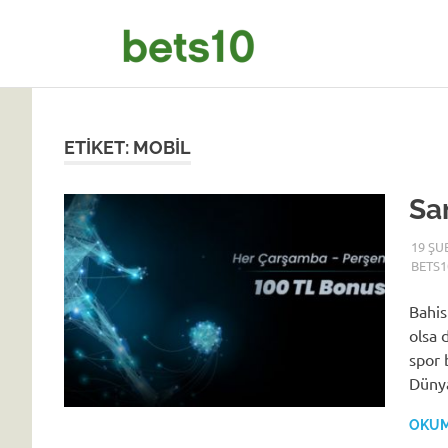
Bets1
Bets10
Giriş
İçeriğe
bahis
geç
sitesi,
promosyonları,
Yap
ETIKET:
MOBIL
güncel
haberleri
Sa
Casin
ile
ilgili
blog
19 ŞU
Bonus
BETS1
sitesi.
Bahis
Al
olsa 
spor 
Dünya
OKUM