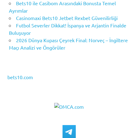
Bets10 ile Casibom Arasındaki Bonusta Temel
Ayrımlar
Casinomaxi Bets10 Jetbet Rexbet Güvenilirliği
Futbol Severler Dikkat! İspanya ve Arjantin Finalde
Buluşuyor
2026 Dünya Kupası Çeyrek Final: Norveç – İngiltere
Maçı Analizi ve Öngörüler
bets10.com