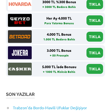
3000 TL %300 Bonus
TIKLA
+ 3000 TL Bedava Bahis
Her Ay 4.000 TL
TIKLA
Para Yatırma Bonusu
4.000 TL Bonus
TIKLA
1.000 TL Bedava Bahis
3.000 TL Bonus
TIKLA
+ 50 Freespin
5.000 TL İade Bonusu
TIKLA
+ 1000 TL Risksiz Bahis
SON YAZILAR
Trabzon’da Bordo-Mavili Ufuklar Değişiyor