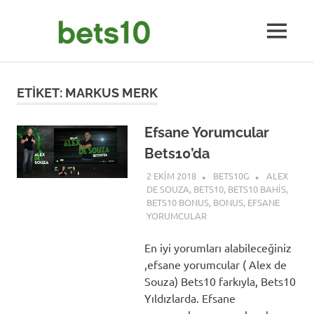
Bets10
MENÜ
Bets10
Giriş
İçeriğe
bahis
sitesi,
geç
Yap
ETIKET:
MARKUS MERK
promosyonları,
güncel
Casino
haberleri
Efsane Yorumcular
ile
Bets10’da
Bonusu
ilgili
blog
2 EKIM 2018
BETS10G
ALEX
sitesi.
DE SOUZA
,
BETS10
,
BETS10 BAHIS
,
Al
BETS10 BONUS
,
BONUS
,
EFSANE
YORUMCULAR
En iyi yorumları alabileceğiniz
,efsane yorumcular ( Alex de
Souza) Bets10 farkıyla, Bets10
Yıldızlarda. Efsane