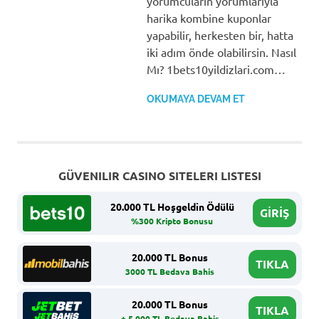
yorumcuların yorumlarıyla
harika kombine kuponlar
yapabilir, herkesten bir, hatta
iki adım önde olabilirsin. Nasıl
Mı? 1bets10yildizlari.com…
OKUMAYA DEVAM ET
GÜVENILIR CASINO SITELERI LISTESI
20.000 TL Hoşgeldin Ödülü
GİRİŞ
%300 Kripto Bonusu
20.000 TL Bonus
TIKLA
3000 TL Bedava Bahis
20.000 TL Bonus
TIKLA
+ 5.000 TL Bedava Bahis