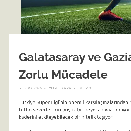
Galatasaray ve Gazi
Zorlu Mücadele
7 OCAK 2026
YUSUF KARA
BETS10
Türkiye Süper Ligi’nin önemli karşılaşmalarından 
futbolseverler için büyük bir heyecan vaat ediyor.
kaderini etkileyebilecek bir nitelik taşıyor.