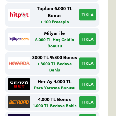
Toplam 6.000 TL
TIKLA
Bonus
+ 100 Freespin
Milyar ile
TIKLA
8.000 TL Hoş Geldin
Bonusu
3000 TL %300 Bonus
TIKLA
+ 3000 TL Bedava
Bahis
Her Ay 4.000 TL
TIKLA
Para Yatırma Bonusu
4.000 TL Bonus
TIKLA
1.000 TL Bedava Bahis