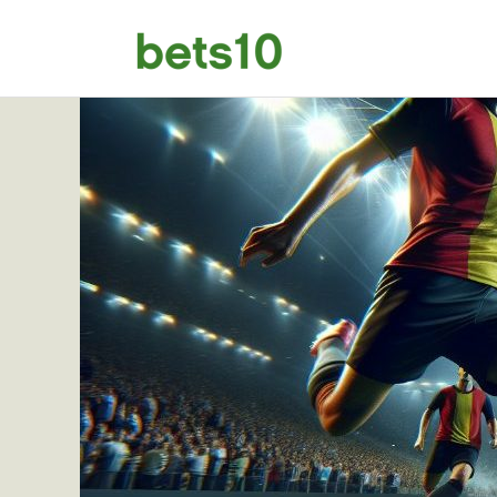
Bets1
Bets10
Giriş
İçeriğe
bahis
geç
sitesi,
promosyonları,
Yap
güncel
haberleri
Casin
ile
ilgili
blog
Bonus
sitesi.
Al