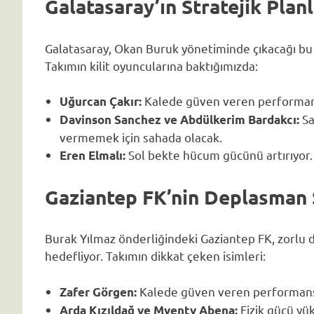
Galatasaray’ın Stratejik Planl
Galatasaray, Okan Buruk yönetiminde çıkacağı bu 
Takımın kilit oyuncularına baktığımızda:
Kalede güven veren performansı
Uğurcan Çakır:
Sa
Davinson Sanchez ve Abdülkerim Bardakcı:
vermemek için sahada olacak.
Sol bekte hücum gücünü artırıyor.
Eren Elmalı:
Gaziantep FK’nin Deplasman S
Burak Yılmaz önderliğindeki Gaziantep FK, zorlu
hedefliyor. Takımın dikkat çeken isimleri:
Kalede güven veren performansıy
Zafer Görgen:
Fizik gücü yük
Arda Kızıldağ ve Myenty Abena: