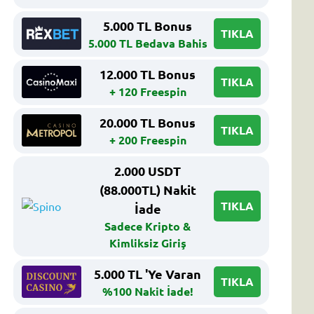
5.000 TL Bonus
TIKLA
5.000 TL Bedava Bahis
12.000 TL Bonus
TIKLA
+ 120 Freespin
20.000 TL Bonus
TIKLA
+ 200 Freespin
2.000 USDT
(88.000TL) Nakit
TIKLA
İade
Sadece Kripto &
Kimliksiz Giriş
5.000 TL 'Ye Varan
TIKLA
%100 Nakit İade!