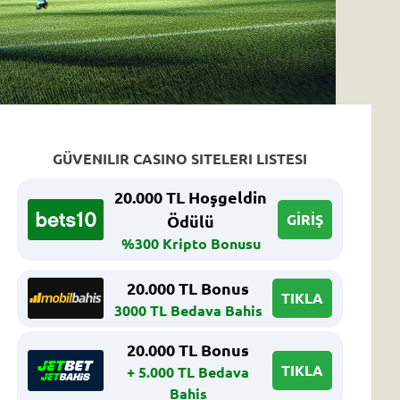
GÜVENILIR CASINO SITELERI LISTESI
20.000 TL Hoşgeldin
GİRİŞ
Ödülü
%300 Kripto Bonusu
20.000 TL Bonus
TIKLA
3000 TL Bedava Bahis
20.000 TL Bonus
TIKLA
+ 5.000 TL Bedava
Bahis