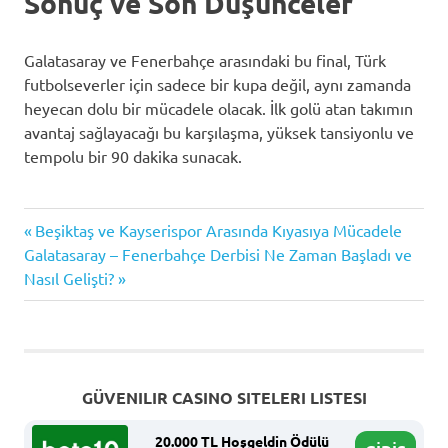
Sonuç ve Son Düşünceler
Galatasaray ve Fenerbahçe arasındaki bu final, Türk
futbolseverler için sadece bir kupa değil, aynı zamanda
heyecan dolu bir mücadele olacak. İlk golü atan takımın
avantaj sağlayacağı bu karşılaşma, yüksek tansiyonlu ve
tempolu bir 90 dakika sunacak.
bets10
Previous
Yazı
Beşiktaş ve Kayserispor Arasında Kıyasıya Mücadele
bahis
Next
Post:
Galatasaray – Fenerbahçe Derbisi Ne Zaman Başladı ve
gezinmesi
bets10
Post:
Nasıl Gelişti?
giriş
GÜVENILIR CASINO SITELERI LISTESI
20.000 TL Hoşgeldin Ödülü