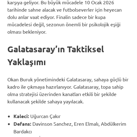
karşıya geliyor. Bu büyük mücadele 10 Ocak 2026
tarihinde sahne alacak ve futbolseverler için heyecan
dolu anlar vaat ediyor. Finalin sadece bir kupa
mücadelesi değil, sezonun önemli bir psikolojik eşiği
olması bekleniyor.
Galatasaray’ın Taktiksel
Yaklaşımı
Okan Buruk yönetimindeki Galatasaray, sahaya güçlü bir
kadro ile çıkmaya hazırlanıyor. Galatasaray, topa sahip
olma stratejisi üzerinden kanatları etkili bir şekilde
kullanacak şekilde sahaya yayılacak.
Kaleci:
Uğurcan Çakır
Defans:
Davinson Sanchez, Eren Elmalı, Abdülkerim
Bardakcı