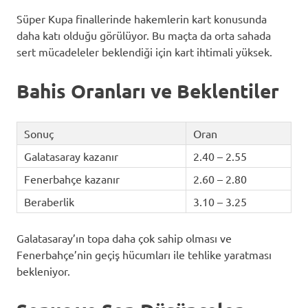
Süper Kupa finallerinde hakemlerin kart konusunda
daha katı olduğu görülüyor. Bu maçta da orta sahada
sert mücadeleler beklendiği için kart ihtimali yüksek.
Bahis Oranları ve Beklentiler
Sonuç
Oran
Galatasaray kazanır
2.40 – 2.55
Fenerbahçe kazanır
2.60 – 2.80
Beraberlik
3.10 – 3.25
Galatasaray’ın topa daha çok sahip olması ve
Fenerbahçe’nin geçiş hücumları ile tehlike yaratması
bekleniyor.