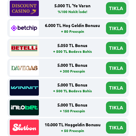
5.000 TL 'Ye Varan
TIKLA
%100 Nakit İade!
6.000 TL Hoş Geldin Bonusu
TIKLA
+ 80 Freespin
5.050 TL Bonus
TIKLA
+ 500 TL Bedava Bahis
5.000 TL Bonus
TIKLA
+ 300 Freespin
5.000 TL Bonus
TIKLA
+ 500 TL Bedava Bahis
5.000 TL Bonus
TIKLA
+ 150 Freespin
10.000 TL Hoşgeldin Bonusu
TIKLA
+ 50 Freespin