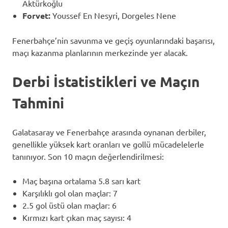
Aktürkoğlu
Forvet:
Youssef En Nesyri, Dorgeles Nene
Fenerbahçe’nin savunma ve geçiş oyunlarındaki başarısı,
maçı kazanma planlarının merkezinde yer alacak.
Derbi İstatistikleri ve Maçın
Tahmini
Galatasaray ve Fenerbahçe arasında oynanan derbiler,
genellikle yüksek kart oranları ve gollü mücadelelerle
tanınıyor. Son 10 maçın değerlendirilmesi:
Maç başına ortalama 5.8 sarı kart
Karşılıklı gol olan maçlar: 7
2.5 gol üstü olan maçlar: 6
Kırmızı kart çıkan maç sayısı: 4