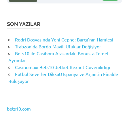
SON YAZILAR
Rodri Dosyasında Yeni Cephe: Barça’nın Hamlesi
Trabzon’da Bordo-Mavili Ufuklar Değişiyor
Bets10 ile Casibom Arasındaki Bonusta Temel
Ayrımlar
Casinomaxi Bets10 Jetbet Rexbet Güvenilirliği
Futbol Severler Dikkat! İspanya ve Arjantin Finalde
Buluşuyor
bets10.com