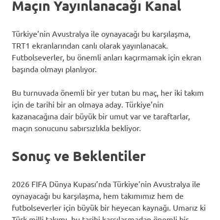
Maçın Yayınlanacağı Kanal
Türkiye’nin Avustralya ile oynayacağı bu karşılaşma,
TRT1 ekranlarından canlı olarak yayınlanacak.
Futbolseverler, bu önemli anları kaçırmamak için ekran
başında olmayı planlıyor.
Bu turnuvada önemli bir yer tutan bu maç, her iki takım
için de tarihi bir an olmaya aday. Türkiye’nin
kazanacağına dair büyük bir umut var ve taraftarlar,
maçın sonucunu sabırsızlıkla bekliyor.
Sonuç ve Beklentiler
2026 FIFA Dünya Kupası’nda Türkiye’nin Avustralya ile
oynayacağı bu karşılaşma, hem takımımız hem de
futbolseverler için büyük bir heyecan kaynağı. Umarız ki
Türk milli takımı, bu tarihi karşılaşmadan önemli bir