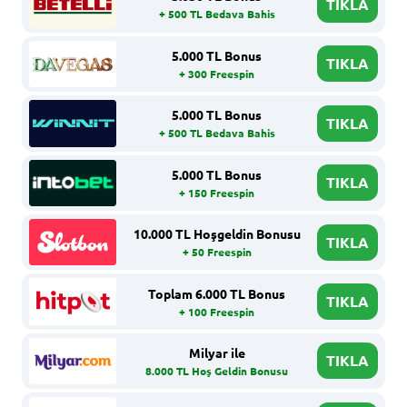
TIKLA
+ 500 TL Bedava Bahis
5.000 TL Bonus
TIKLA
+ 300 Freespin
5.000 TL Bonus
TIKLA
+ 500 TL Bedava Bahis
5.000 TL Bonus
TIKLA
+ 150 Freespin
10.000 TL Hoşgeldin Bonusu
TIKLA
+ 50 Freespin
Toplam 6.000 TL Bonus
TIKLA
+ 100 Freespin
Milyar ile
TIKLA
8.000 TL Hoş Geldin Bonusu