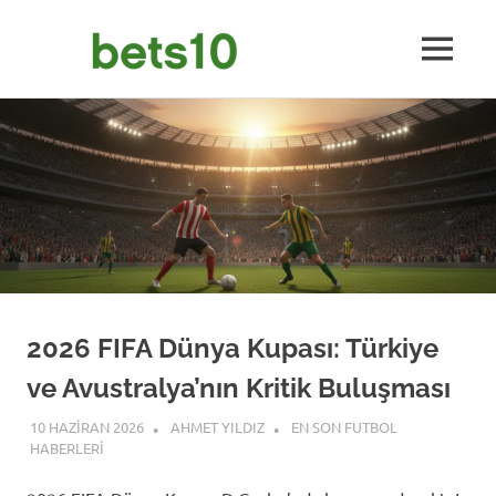
Bets10
MENÜ
Bets10
Giriş
İçeriğe
bahis
geç
sitesi,
Yap
promosyonları,
güncel
Casino
haberleri
ile
Bonusu
ilgili
blog
sitesi.
Al
2026 FIFA Dünya Kupası: Türkiye
ve Avustralya’nın Kritik Buluşması
10 HAZIRAN 2026
AHMET YILDIZ
EN SON FUTBOL
HABERLERI