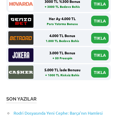
3000 TL %300 Bonus
TIKLA
+ 3000 TL Bedava Bahis
Her Ay 4.000 TL
TIKLA
Para Yatırma Bonusu
4.000 TL Bonus
TIKLA
1.000 TL Bedava Bahis
3.000 TL Bonus
TIKLA
+ 50 Freespin
5.000 TL İade Bonusu
TIKLA
+ 1000 TL Risksiz Bahis
SON YAZILAR
Rodri Dosyasında Yeni Cephe: Barça’nın Hamlesi