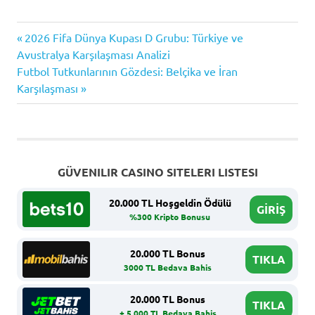
Previous
Yazı
2026 Fifa Dünya Kupası D Grubu: Türkiye ve
Post:
Avustralya Karşılaşması Analizi
gezinmesi
Next
Futbol Tutkunlarının Gözdesi: Belçika ve İran
Post:
Karşılaşması
GÜVENILIR CASINO SITELERI LISTESI
20.000 TL Hoşgeldin Ödülü
GİRİŞ
%300 Kripto Bonusu
20.000 TL Bonus
TIKLA
3000 TL Bedava Bahis
20.000 TL Bonus
TIKLA
+ 5.000 TL Bedava Bahis